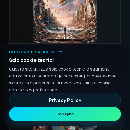
INFORMATIVA PRIVACY
2024
SINGOLO
Solo cookie tecnici
Diversi
Questo sito utilizza solo cookie tecnici o strumenti
1 traccia • 16 Ago 2024
equivalenti di local storage necessari per navigazione,
Testi
sicurezza e preferenze di base. Non utilizza cookie
Spotify
analitici o di profilazione.
Privacy Policy
Ho capito