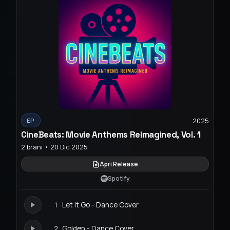
2025
EP
CineBeats: Movie Anthems Reimagined, Vol. 1
2 brani • 20 Dic 2025
Apri Release
Spotify
1
Let It Go - Dance Cover
2
Golden - Dance Cover