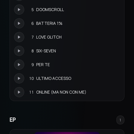
5
DOOMSCROLL
6
BATTERIA 1%
7
LOVE GLITCH
8
SIX-SEVEN
9
PER TE
10
ULTIMO ACCESSO
11
ONLINE (MA NON CON ME)
EP
1