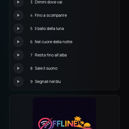
3
Dimmi dove vai
4
Fino a scomparire
5
Il ballo della luna
6
Nel cuore della notte
7
Resta fino all'alba
8
Sale il suono
9
Segnali nel blu