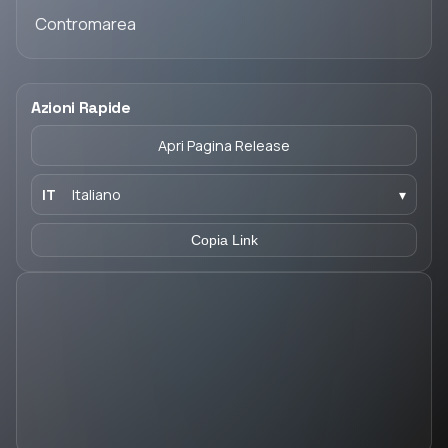
Contromarea
Azioni Rapide
Apri Pagina Release
IT
Italiano
▾
Copia Link