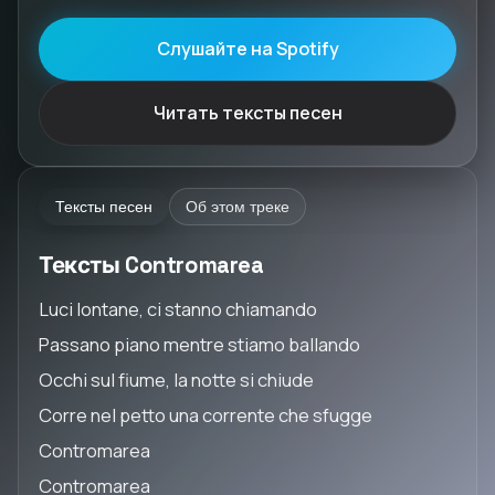
Слушайте на Spotify
Читать тексты песен
Тексты песен
Об этом треке
Тексты Contromarea
Luci lontane, ci stanno chiamando
Passano piano mentre stiamo ballando
Occhi sul fiume, la notte si chiude
Corre nel petto una corrente che sfugge
Contromarea
Contromarea