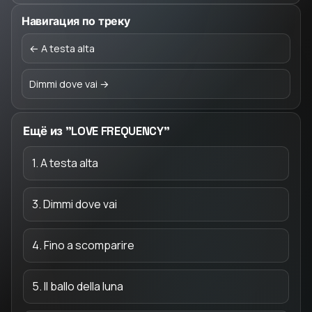
Навигация по треку
← A testa alta
Dimmi dove vai →
Ещё из "LOVE FREQUENCY"
1. A testa alta
3. Dimmi dove vai
4. Fino a scomparire
5. Il ballo della luna