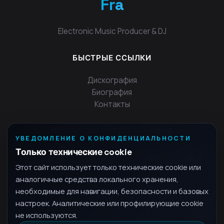
Fra
Electronic Music Producer & DJ
БЫСТРЫЕ ССЫЛКИ
Дискография
Биография
Контакты
ПОДПИСЫВАЙТЕСЬ НА МЕНЯ
УВЕДОМЛЕНИЕ О КОНФИДЕНЦИАЛЬНОСТИ
Только технические cookie
Этот сайт использует только технические cookie или
аналогичные средства локального хранения,
необходимые для навигации, безопасности и базовых
настроек. Аналитические или профилирующие cookie
не используются.