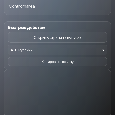
Contromarea
Быстрые действия
Открыть страницу выпуска
RU
Русский
▾
Копировать ссылку