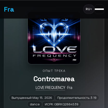
Fra
RU
▾
ОПЫТ ТРЕКА
Contromarea
LOVE FREQUENCY
· Fra
Выпущенный:May 15, 2026
Продолжительность:3:19
dance
ИСРК:GBRKQ2664539