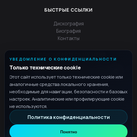
БЫСТРЫЕ ССЫЛКИ
Дискография
Биография
Контакты
ПОДПИСЫВАЙТЕСЬ НА МЕНЯ
УВЕДОМЛЕНИЕ О КОНФИДЕНЦИАЛЬНОСТИ
Только технические cookie
Этот сайт использует только технические cookie или
аналогичные средства локального хранения,
необходимые для навигации, безопасности и базовых
настроек. Аналитические или профилирующие cookie
не используются.
Политика конфиденциальности
© 2026 Fra - Все права защищены.
политика конфиденциальности
Понятно
•
RU
Русский
▾