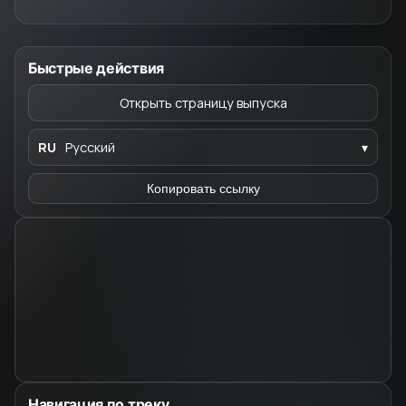
Быстрые действия
Открыть страницу выпуска
RU
Русский
▾
Копировать ссылку
Навигация по треку