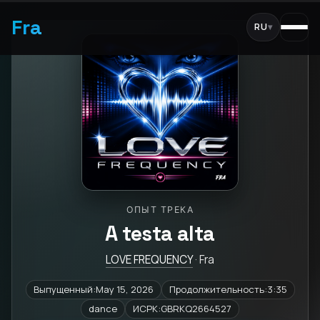
Fra
RU
▾
ОПЫТ ТРЕКА
A testa alta
LOVE FREQUENCY
· Fra
Выпущенный:May 15, 2026
Продолжительность:3:35
dance
ИСРК:GBRKQ2664527