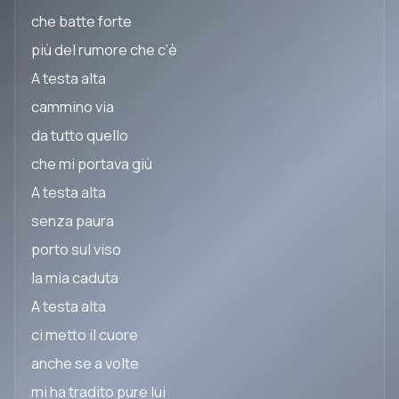
che batte forte
più del rumore che c’è
A testa alta
cammino via
da tutto quello
che mi portava giù
A testa alta
senza paura
porto sul viso
la mia caduta
A testa alta
ci metto il cuore
anche se a volte
mi ha tradito pure lui