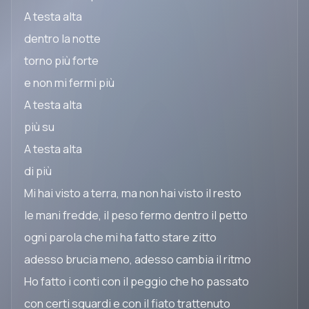
A testa alta
dentro la notte
torno più forte
e non mi fermi più
A testa alta
più su
A testa alta
di più
Mi hai visto a terra, ma non hai visto il resto
le mani fredde, il peso fermo dentro il petto
ogni parola che mi ha fatto stare zitto
adesso brucia meno, adesso cambia il ritmo
Ho fatto i conti con il peggio che ho passato
con certi sguardi e con il fiato trattenuto