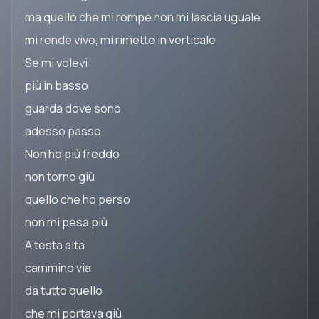
ma quello che mi rompe non mi lascia uguale
mi rende vivo, mi rimette in verticale
Se mi volevi
più in basso
guarda dove sono
adesso passo
Non ho più freddo
non torno giù
quello che ho perso
non mi pesa più
A testa alta
cammino via
da tutto quello
che mi portava giù