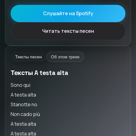
Слушайте на Spotify
Читать тексты песен
Тексты песен
Об этом треке
Тексты A testa alta
Sono qui
A testa alta
Stanotte no
Non cado più
A testa alta
A testa alta