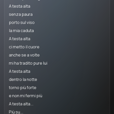
A testa alta
senza paura
porto sul viso
la mia caduta
A testa alta
ci metto il cuore
anche se a volte
mi ha tradito pure lui
A testa alta
dentro la notte
torno più forte
e non mi fermi più
A testa alta...
Più su...