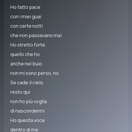
Ho fatto pace
con i miei guai
con certe notti
che non passavano mai
Ho stretto forte
quello che ho
anche nel buio
non mi sono perso, no
Se cade il cielo
resto qui
non ho più voglia
di nascondermi
Ho questa voce
dentro di me