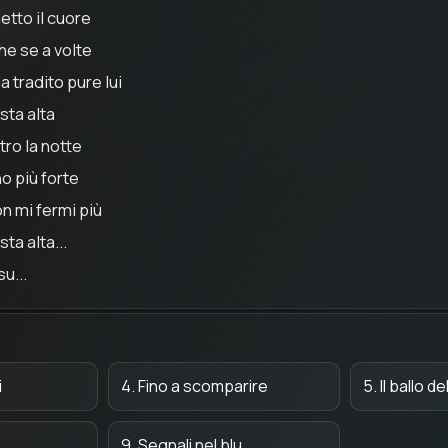
etto il cuore
he se a volte
a tradito pure lui
sta alta
tro la notte
o più forte
on mi fermi più
sta alta...
su...
i
4. Fino a scomparire
5. Il ballo de
9. Segnali nel blu