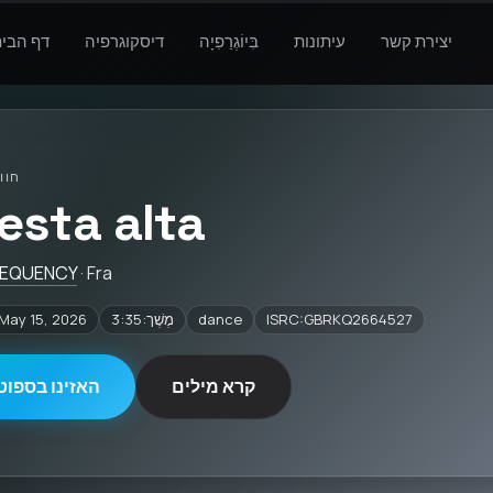
יצירת קשר
עיתונות
בִּיוֹגְרַפִיָה
דיסקוגרפיה
דף הבי
חוו
testa alta
REQUENCY
· Fra
ISRC:GBRKQ2664527
dance
מֶשֶׁך:3:35
מְשׁוּחרָר:ay 15, 2026
קרא מילים
האזינו בספוטי