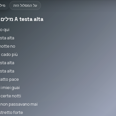
על המסלול הזה
מיל
מילים של A testa alta
o qui
sta alta
notte no
 cado più
sta alta
sta alta
fatto pace
i miei guai
 certe notti
 non passavano mai
stretto forte