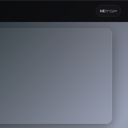
עברית
HE
▾