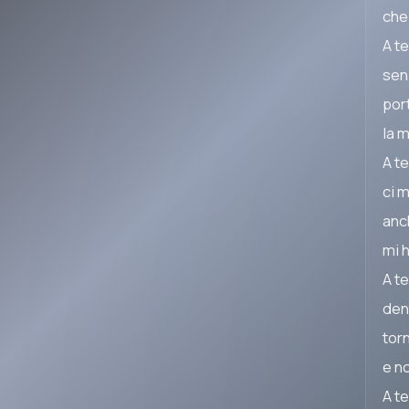
che
A te
sen
port
la 
A te
ci m
anc
mi h
A te
den
torn
e n
A te