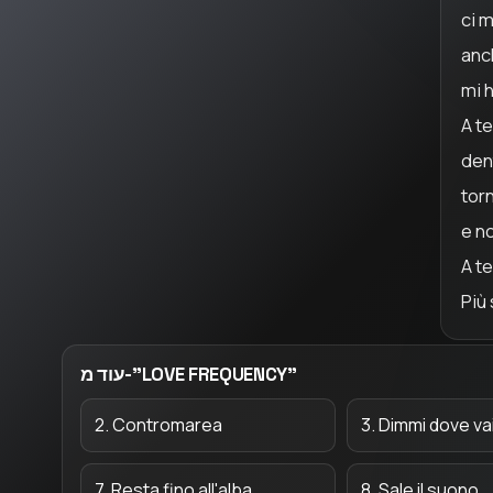
ci m
anc
mi h
A te
den
torn
e n
A te
Più 
עוד מ-"LOVE FREQUENCY"
2. Contromarea
3. Dimmi dove va
7. Resta fino all'alba
8. Sale il suono