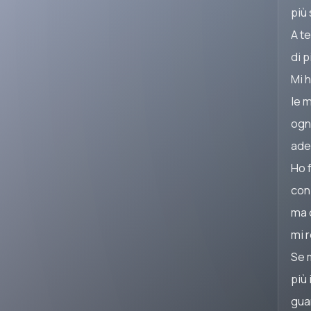
più
A te
di p
Mi h
le m
ogni
ade
Ho f
con 
ma 
mi r
Se 
più
gua