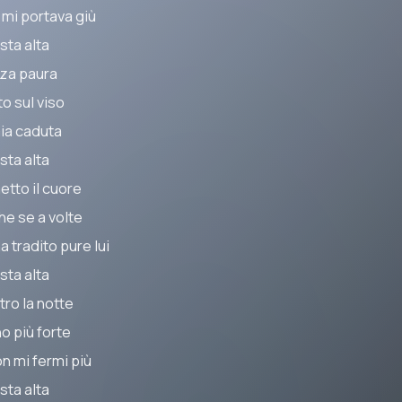
 mi portava giù
sta alta
za paura
o sul viso
mia caduta
sta alta
etto il cuore
he se a volte
a tradito pure lui
sta alta
tro la notte
o più forte
on mi fermi più
sta alta