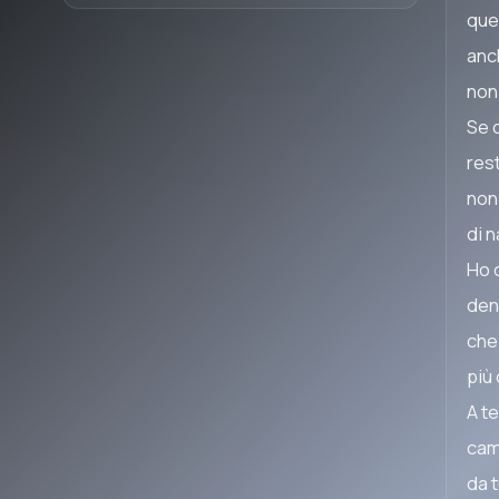
que
anc
non
Se c
res
non
di 
Ho 
den
che
più
A te
cam
da 