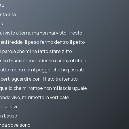
 su
sta alta
iù
ai visto a terra, ma non hai visto il resto
ani fredde, il peso fermo dentro il petto
 parola che mi ha fatto stare zitto
sso brucia meno, adesso cambia il ritmo
atto i conti con il peggio che ho passato
certi sguardi e con il fiato trattenuto
quello che mi rompe non mi lascia uguale
ende vivo, mi rimette in verticale
mi volevi
 in basso
rda dove sono