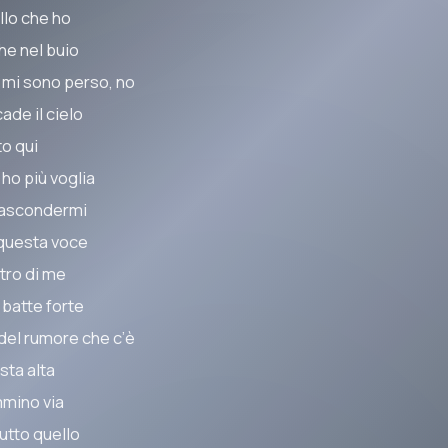
llo che ho
he nel buio
 mi sono perso, no
ade il cielo
to qui
 ho più voglia
nascondermi
questa voce
tro di me
 batte forte
 del rumore che c’è
sta alta
mino via
tutto quello