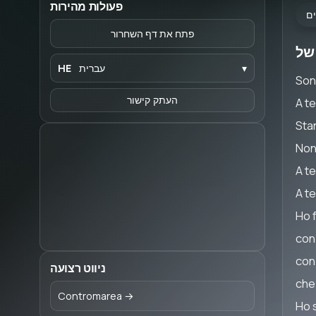
פעולות מהירות
ים
פתח את דף השחרור
▾
עברית
HE
Son
A te
העתק קישור
Sta
Non
A te
A te
Ho 
con 
con
ניווט רצועה
che
Contromarea →
Ho 