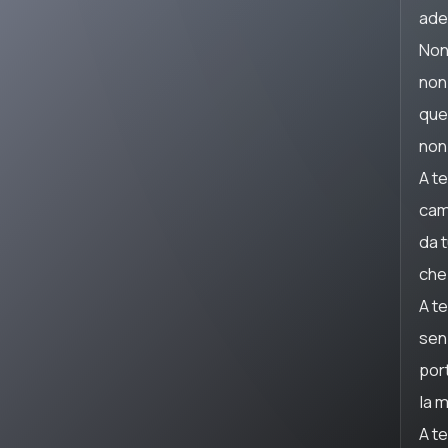
ade
Non
non
que
non
A te
cam
da 
che
A te
sen
port
la 
A te