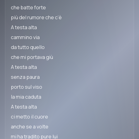
che batte forte
più del rumore che c’è
A testa alta
cammino via
da tutto quello
che mi portava giù
A testa alta
senza paura
porto sul viso
la mia caduta
A testa alta
ci metto il cuore
anche se a volte
mi ha tradito pure lui