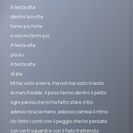
A testa alta
dentro la notte
torno più forte
e non mi fermi più
A testa alta
più su
A testa alta
di più
Mi hai visto a terra, ma non hai visto il resto
le mani fredde, il peso fermo dentro il petto
ogni parola che mi ha fatto stare zitto
adesso brucia meno, adesso cambia il ritmo
Ho fatto i conti con il peggio che ho passato
con certi sguardi e con il fiato trattenuto