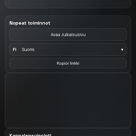
Nopeat toiminnot
Avaa Julkaisusivu
FI
Suomi
▾
Kopioi linkki
Kappalenavigointi