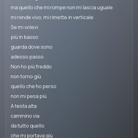
ma quello che mi rompe non mi lascia uguale
mi rende vivo, mi rimette in verticale
Se mi volevi
più in basso
guarda dove sono
adesso passo
Non ho più freddo
non torno giù
quello che ho perso
non mi pesa più
A testa alta
cammino via
da tutto quello
che mi portava giù