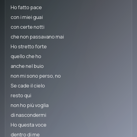
Ho fatto pace
con i miei guai
con certe notti
che non passavano mai
Ho stretto forte
quello che ho
anche nel buio
non mi sono perso, no
Se cade il cielo
resto qui
non ho più voglia
di nascondermi
Ho questa voce
dentro di me