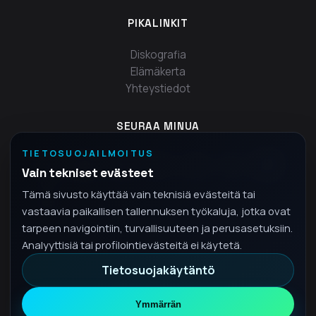
PIKALINKIT
Diskografia
Elämäkerta
Yhteystiedot
SEURAA MINUA
TIETOSUOJAILMOITUS
Vain tekniset evästeet
Tämä sivusto käyttää vain teknisiä evästeitä tai
vastaavia paikallisen tallennuksen työkaluja, jotka ovat
tarpeen navigointiin, turvallisuuteen ja perusasetuksiin.
Analyyttisiä tai profilointievästeitä ei käytetä.
Tietosuojakäytäntö
© 2026 Fra - Kaikki oikeudet pidätetään
Tietosuojakäytäntö
Ymmärrän
•
FI
Suomi
▾