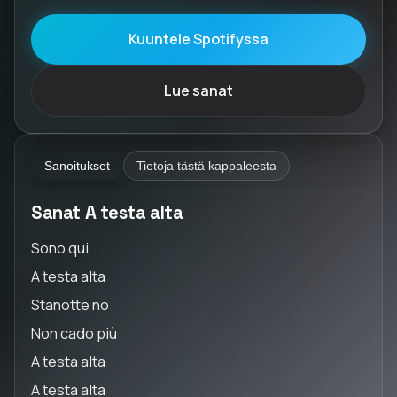
Kuuntele Spotifyssa
Lue sanat
Sanoitukset
Tietoja tästä kappaleesta
Sanat A testa alta
Sono qui
A testa alta
Stanotte no
Non cado più
A testa alta
A testa alta