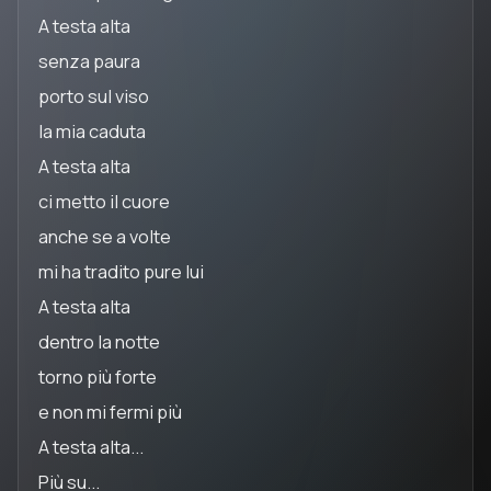
A testa alta
senza paura
porto sul viso
la mia caduta
A testa alta
ci metto il cuore
anche se a volte
mi ha tradito pure lui
A testa alta
dentro la notte
torno più forte
e non mi fermi più
A testa alta...
Più su...