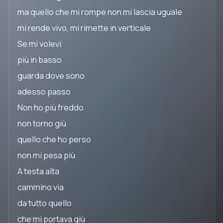
ma quello che mi rompe non mi lascia uguale
mi rende vivo, mi rimette in verticale
Se mi volevi
più in basso
guarda dove sono
adesso passo
Non ho più freddo
non torno giù
quello che ho perso
non mi pesa più
A testa alta
cammino via
da tutto quello
che mi portava giù