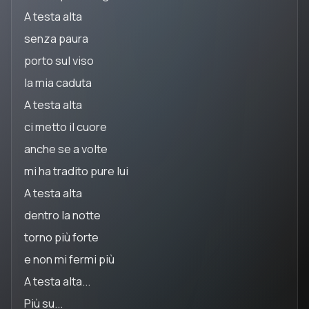
A testa alta
senza paura
porto sul viso
la mia caduta
A testa alta
ci metto il cuore
anche se a volte
mi ha tradito pure lui
A testa alta
dentro la notte
torno più forte
e non mi fermi più
A testa alta...
Più su...