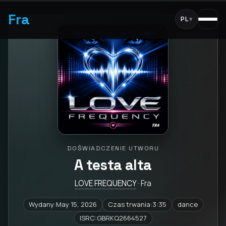
Fra
PL
▾
DOŚWIADCZENIE UTWORU
A testa alta
LOVE FREQUENCY
· Fra
Wydany:May 15, 2026
Czas trwania:3:35
dance
ISRC:GBRKQ2664527