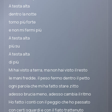
A testa alta
dentro la notte
torno più forte
e non mi fermi più
A testa alta
più su
A testa alta
di più
Mi hai visto a terra, ma non hai visto il resto
le mani fredde, il peso fermo dentro il petto
ogni parola che mi ha fatto stare zitto
adesso brucia meno, adesso cambia il ritmo
Ho fatto i conti con il peggio che ho passato
con certi sguardi e con il fiato trattenuto