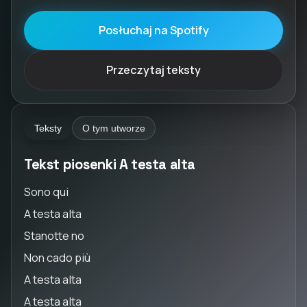
Posłuchaj na Spotify
Przeczytaj teksty
Teksty
O tym utworze
Tekst piosenki A testa alta
Sono qui
A testa alta
Stanotte no
Non cado più
A testa alta
A testa alta