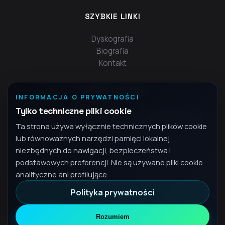
SZYBKIE LINKI
Dyskografia
Biografia
Kontakt
PODĄŻAJ ZA MNĄ
INFORMACJA O PRYWATNOŚCI
Tylko techniczne pliki cookie
Ta strona używa wyłącznie technicznych plików cookie
lub równoważnych narzędzi pamięci lokalnej
niezbędnych do nawigacji, bezpieczeństwa i
podstawowych preferencji. Nie są używane pliki cookie
analityczne ani profilujące.
Polityka prywatności
© 2026 Fra - Wszelkie prawa zastrzeżone
Polityka prywatności
Rozumiem
•
PL
Polski
▾