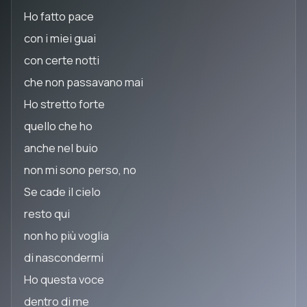
Ho fatto pace
con i miei guai
con certe notti
che non passavano mai
Ho stretto forte
quello che ho
anche nel buio
non mi sono perso, no
Se cade il cielo
resto qui
non ho più voglia
di nascondermi
Ho questa voce
dentro di me