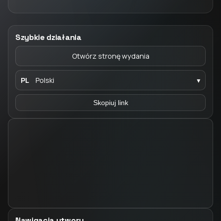
Szybkie działania
Otwórz stronę wydania
PL
Polski
▾
Skopiuj link
Nawigacja utworu