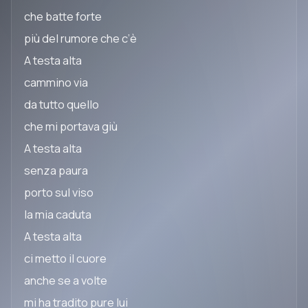
che batte forte
più del rumore che c’è
A testa alta
cammino via
da tutto quello
che mi portava giù
A testa alta
senza paura
porto sul viso
la mia caduta
A testa alta
ci metto il cuore
anche se a volte
mi ha tradito pure lui