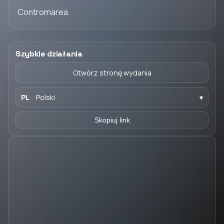
Contromarea
Szybkie działania
Otwórz stronę wydania
PL
Polski
▾
Skopiuj link