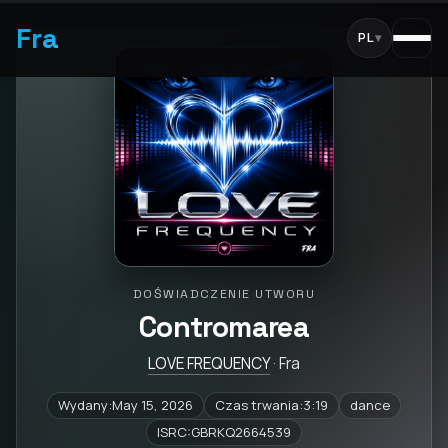
Fra
PL
▾
DOŚWIADCZENIE UTWORU
Contromarea
LOVE FREQUENCY
· Fra
Wydany:May 15, 2026
Czas trwania:3:19
dance
ISRC:GBRKQ2664539