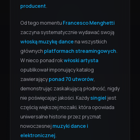
producent
.
Od tego momentu
Francesco Menghetti
zaczyna systematycznie wydawać swoją
włoską muzykę dance
na wszystkich
głównych
platformach streamingowych
.
W nieco ponad rok
włoski artysta
opublikował imponujący katalog
zawierający
ponad 70 utworów
,
demonstrując zaskakującą płodność, nigdy
nie poświęcając jakości. Każdy
singiel
jest
częścią większej mozaiki, która opowiada
uniwersalne historie przez pryzmat
nowoczesnej
muzyki dance i
elektronicznej
.