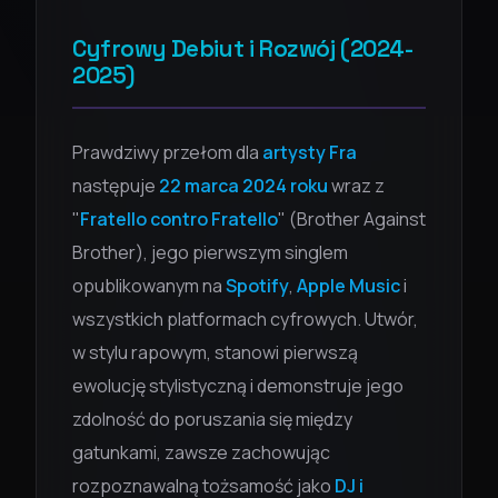
Cyfrowy Debiut i Rozwój (2024-
2025)
Prawdziwy przełom dla
artysty Fra
następuje
22 marca 2024 roku
wraz z
"
Fratello contro Fratello
" (Brother Against
Brother), jego pierwszym singlem
opublikowanym na
Spotify
,
Apple Music
i
wszystkich platformach cyfrowych. Utwór,
w stylu rapowym, stanowi pierwszą
ewolucję stylistyczną i demonstruje jego
zdolność do poruszania się między
gatunkami, zawsze zachowując
rozpoznawalną tożsamość jako
DJ i