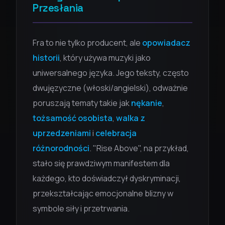
Przesłania
Fra to nie tylko producent, ale
opowiadacz
historii
, który używa muzyki jako
uniwersalnego języka. Jego teksty, często
dwujęzyczne (włoski/angielski), odważnie
poruszają tematy takie jak
nękanie
,
tożsamość osobista
,
walka z
uprzedzeniami
i
celebracja
różnorodności
. "Rise Above", na przykład,
stało się prawdziwym manifestem dla
każdego, kto doświadczył dyskryminacji,
przekształcając emocjonalne blizny w
symbole siły i przetrwania.