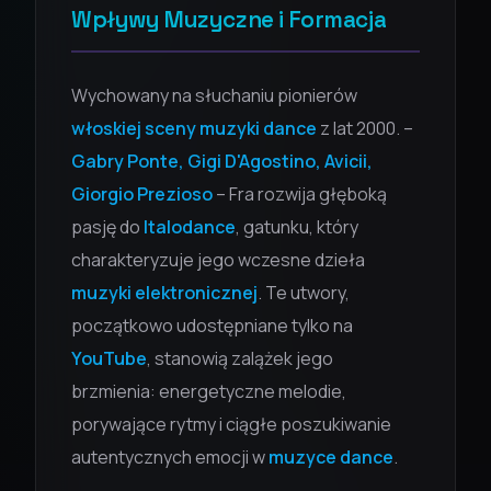
Wpływy Muzyczne i Formacja
Wychowany na słuchaniu pionierów
włoskiej sceny muzyki dance
z lat 2000. –
Gabry Ponte, Gigi D'Agostino, Avicii,
Giorgio Prezioso
– Fra rozwija głęboką
pasję do
Italodance
, gatunku, który
charakteryzuje jego wczesne dzieła
muzyki elektronicznej
. Te utwory,
początkowo udostępniane tylko na
YouTube
, stanowią zalążek jego
brzmienia: energetyczne melodie,
porywające rytmy i ciągłe poszukiwanie
autentycznych emocji w
muzyce dance
.