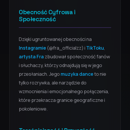
Obecność Cyfrowa i
Społeczność
Dzięki ugruntowanej obecności na
Instagramie
(@fra_officialzz) i
TikToku
,
artysta Fra
zbudował społeczność fanów
i słuchaczy, którzy odnajdują się w jego
przesłaniach. Jego
muzyka dance
to nie
tylko rozrywka, ale narzędzie do
wzmocnienia i emocjonalnego połączenia,
które przekracza granice geograficzne i
pokoleniowe.