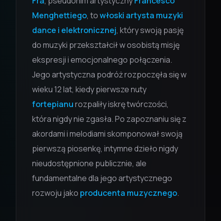
Fra
, pseudonim artystyczny
Francesco
Menghettiego
, to
włoski artysta muzyki
dance i elektronicznej
, który swoją pasję
do muzyki przekształcił w osobistą misję
ekspresji i emocjonalnego połączenia.
Jego artystyczna podróż rozpoczęła się w
wieku 12 lat, kiedy pierwsze nuty
fortepianu
rozpaliły iskrę twórczości,
która nigdy nie zgasła. Po zapoznaniu się z
akordami i melodiami skomponował swoją
pierwszą piosenkę, intymne dzieło nigdy
nieudostępnione publicznie, ale
fundamentalne dla jego artystycznego
rozwoju jako
producenta muzycznego
.