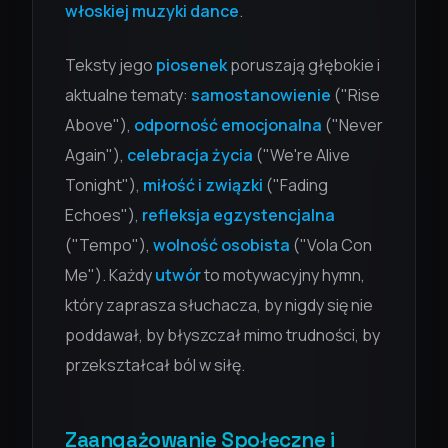
włoskiej muzyki dance
.
Teksty jego
piosenek
poruszają głębokie i
aktualne tematy:
samostanowienie
("Rise
Above"),
odporność emocjonalna
("Never
Again"),
celebracja życia
("We're Alive
Tonight"),
miłość i związki
("Fading
Echoes"),
refleksja egzystencjalna
("Tempo"),
wolność osobista
("Vola Con
Me"). Każdy
utwór
to motywacyjny hymn,
który zaprasza słuchacza, by nigdy się nie
poddawał, by błyszczał mimo trudności, by
przekształcał ból w siłę.
Zaangażowanie Społeczne i