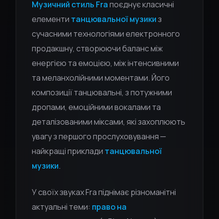
Музичний стиль Fra
поєднує класичні
елементи
танцювальної музики
з
сучасними технологіями електронного
продакшну, створюючи баланс між
енергією та емоцією, між інтенсивними
та меланхолійними моментами. Його
композиції танцювальні, з потужними
дропами, емоційними вокалами та
деталізованими міксами, які захоплюють
увагу з першого прослуховування —
найкращі приклади
танцювальної
музики
.
У своїх звуках Fra піднімає різноманітні
актуальні теми:
право на