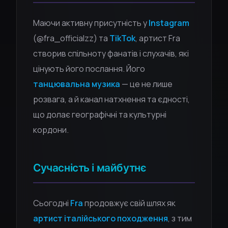
Маючи активну присутність у
Instagram
(@fra_officialzz) та
TikTok
, артист Fra
створив спільноту фанатів і слухачів, які
цінують його послання. Його
танцювальна музика
— це не лише
розвага, а й канал натхнення та єдності,
що долає географічні та культурні
кордони.
Сучасність і майбутнє
Сьогодні
Fra
продовжує свій шлях як
артист італійського походження
, з тим