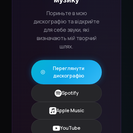
Пориньте в мою
дискографію та відкрийте
для себе звуки, які
визначають мій творчий
шлях.
Переглянути
дискографію
Spotify
Apple Music
YouTube