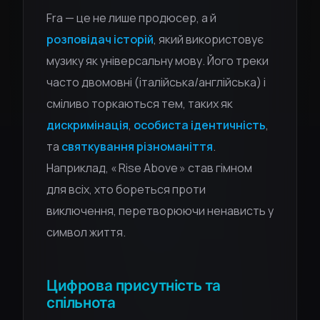
Fra — це не лише продюсер, а й
розповідач історій
, який використовує
музику як універсальну мову. Його треки
часто двомовні (італійська/англійська) і
сміливо торкаються тем, таких як
дискримінація
,
особиста ідентичність
,
та
святкування різноманіття
.
Наприклад, « Rise Above » став гімном
для всіх, хто бореться проти
виключення, перетворюючи ненависть у
символ життя.
Цифрова присутність та
спільнота