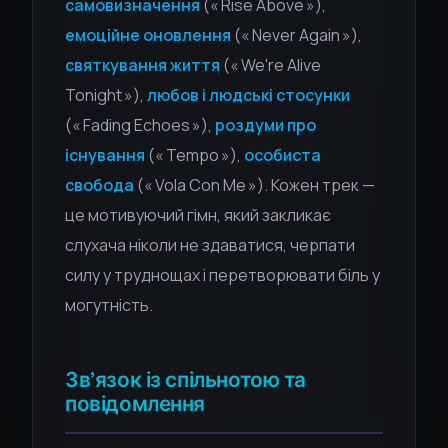
самовизначення
(« Rise Above »),
емоційне оновлення
(« Never Again »),
святкування життя
(« We're Alive
Tonight »),
любов і людські стосунки
(« Fading Echoes »),
роздуми про
існування
(« Tempo »),
особиста
свобода
(« Vola Con Me »). Кожен трек —
це мотивуючий гімн, який закликає
слухача ніколи не здаватися, черпати
силу у труднощах і перетворювати біль у
могутність.
Зв'язок із спільнотою та
повідомлення