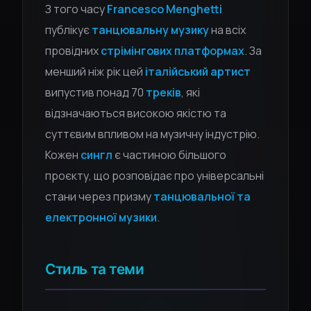
З того часу
Francesco Menghetti
публікує
танцювальну музику
на всіх
провідних
стрімінгових платформах
. За
менший ніж рік цей
італійський артист
випустив понад 70
треків
, які
відзначаються високою якістю та
суттєвим впливом на музичну індустрію.
Кожен
сингл
є частиною більшого
проєкту, що розповідає про універсальні
стани через призму
танцювальної та
електронної музики
.
Стиль та теми