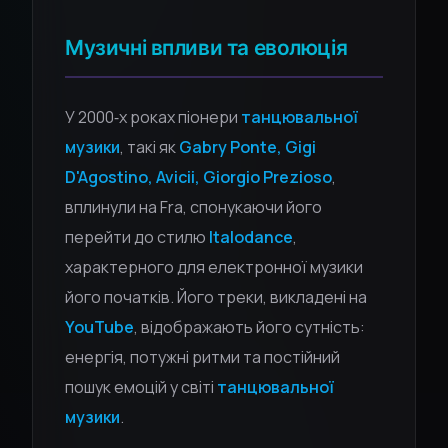
Музичні впливи та еволюція
У 2000‑х роках піонери
танцювальної
музики
, такі як
Gabry Ponte, Gigi
D'Agostino, Avicii, Giorgio Prezioso
,
вплинули на Fra, спонукаючи його
перейти до стилю
Italodance
,
характерного для електронної музики
його початків. Його треки, викладені на
YouTube
, відображають його сутність:
енергія, потужні ритми та постійний
пошук емоцій у світі
танцювальної
музики
.