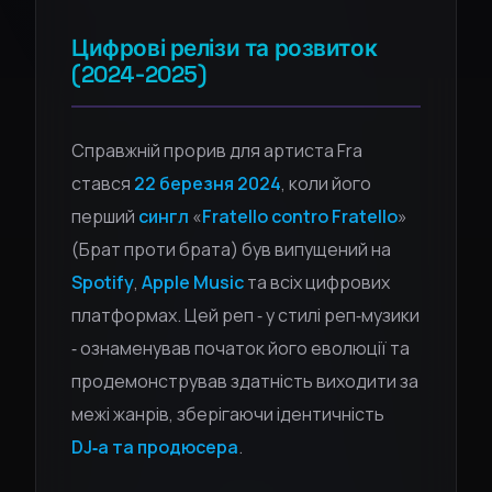
Цифрові релізи та розвиток
(2024‑2025)
Справжній прорив для артиста Fra
стався
22 березня 2024
, коли його
перший
сингл
«
Fratello contro Fratello
»
(Брат проти брата) був випущений на
Spotify
,
Apple Music
та всіх цифрових
платформах. Цей реп ‑ у стилі реп‑музики
‑ ознаменував початок його еволюції та
продемонстрував здатність виходити за
межі жанрів, зберігаючи ідентичність
DJ‑а та продюсера
.