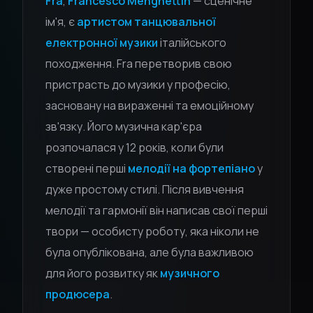
Fra
,
Francesco Menghettin
— сценічне
ім'я, є
артистом танцювальної
електронної музики
італійського
походження. Fra перетворив свою
пристрасть до музики у професію,
засновану на вираженні та емоційному
зв'язку. Його музична кар'єра
розпочалася у 12 років, коли були
створені перші
мелодії на фортепіано
у
дуже простому стилі. Після вивчення
мелодії та гармонії він написав свої перші
твори — особисту роботу, яка ніколи не
була опублікована, але була важливою
для його розвитку як
музичного
продюсера
.