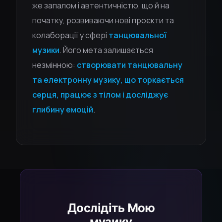
же запалом і автентичністю, що й на
початку, розвиваючи нові проєкти та
колаборації у сфері
танцювальної
музики
. Його мета залишається
незмінною:
створювати танцювальну
та електронну музику, що торкається
серця, працює з тілом і досліджує
глибину емоцій
.
Дослідіть Мою
музику