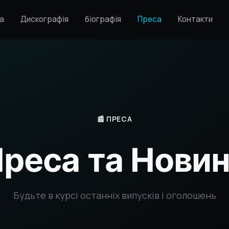
а
Дискографія
біографія
Преса
Контакти
📰 ПРЕСА
реса та Нови
Будьте в курсі останніх випусків і оголошень