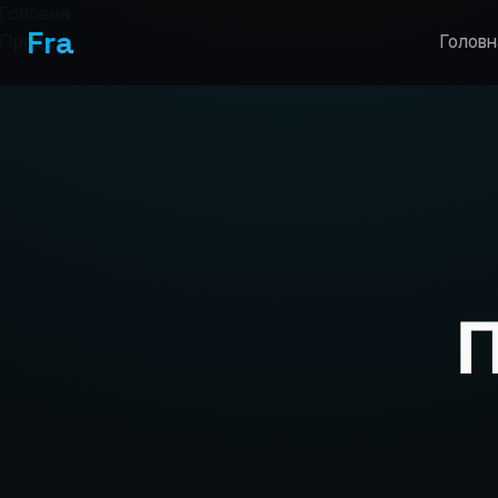
Головна
Fra
Преса
Головн
П