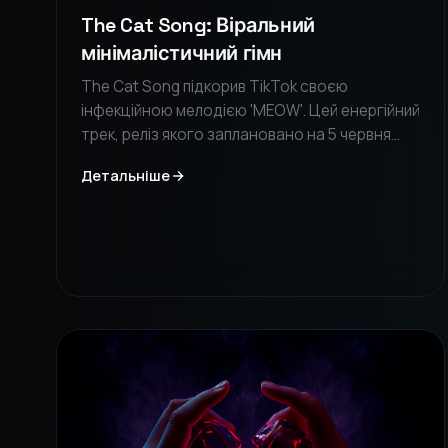
The Cat Song: Віральний
мінімалістичний гімн
The Cat Song підкорив TikTok своєю
інфекційною мелодією 'MEOW'. Цей енергійний
трек, реліз якого заплановано на 5 червня
2026 року, поєднує мінімалізм з енергією для
Детальніше
вечірок. Обов'язково до прослуховування для
фанатів сміливих віральних звуків.