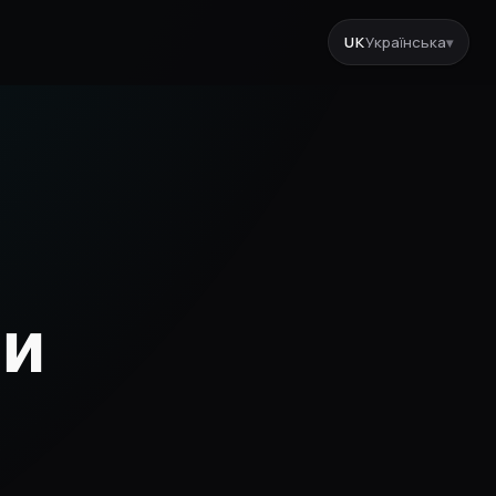
UK
Українська
▾
ни