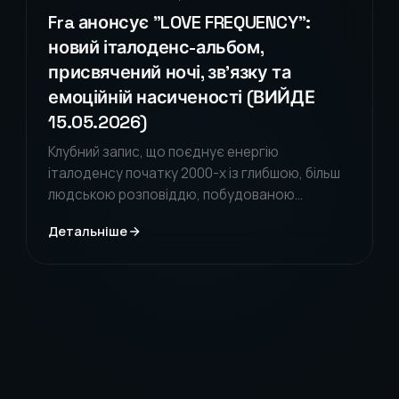
Fra анонсує "LOVE FREQUENCY":
новий італоденс-альбом,
присвячений ночі, зв'язку та
емоційній насиченості (ВИЙДЕ
15.05.2026)
Клубний запис, що поєднує енергію
італоденсу початку 2000-х із глибшою, більш
людською розповіддю, побудованою
навколо присутності, бажання та нічних
Детальніше
зв'язків.