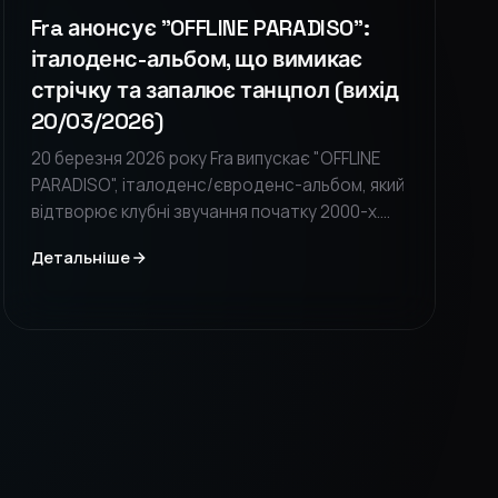
Fra анонсує "OFFLINE PARADISO":
італоденс-альбом, що вимикає
стрічку та запалює танцпол (вихід
20/03/2026)
20 березня 2026 року Fra випускає "OFFLINE
PARADISO", італоденс/євроденс-альбом, який
відтворює клубні звучання початку 2000-х.
Платівка є занурювальною подорожжю між
Детальніше
екранною тривогою та ностальгією за
танцполом, що запрошує відірватися від
цифрового світу, щоб заново відкрити для
себе людський контакт.