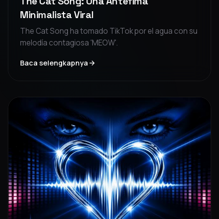
The Cat Song: Una Antéfima
Minimalista Viral
The Cat Song ha tomado TikTok por el agua con su
melodía contagiosa 'MEOW'.
Baca selengkapnya