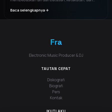
identitas yang dipaksakan. Sebuah lagu yang
Baca selengkapnya
energik, dibangun di atas ketegangan yang
meningkat dan drop yang seperti lagu kebangsaan,
dirancang untuk mereka yang memilih untuk
mengambil kembali kendali.
Fra
Electronic Music Producer & DJ
TAUTAN CEPAT
Diskografi
Biografi
Pers
Kontak
IKUTI AKU