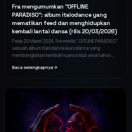
Fra mengumumkan "OFFLINE
PARADISO": album italodance yang
mematikan feed dan menghidupkan
kembali lantai dansa (rilis 20/03/2026)
Pada 20 Maret 2026, Fra merilis "OFFLINE PARADISO",
sebuah album italodance/eurodance yang
membangkitkan kembali nuansa klub awal tahun
2000-an. Album ini adalah perjalanan imersif antara
Baca selengkapnya
kecemasan layar dan nostalgia lantai dansa,
mengundang untuk melepaskan diri dari digital untuk
menemukan kembali kontak manusia.