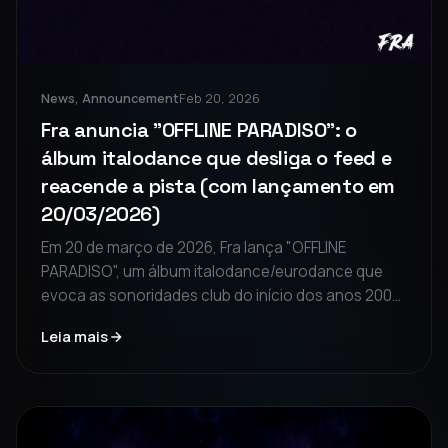
News, Announcement
Feb 20, 2026
Fra anuncia "OFFLINE PARADISO": o
álbum italodance que desliga o feed e
reacende a pista (com lançamento em
20/03/2026)
Em 20 de março de 2026, Fra lança "OFFLINE
PARADISO", um álbum italodance/eurodance que
evoca as sonoridades club do início dos anos 2000.
O disco é uma viagem imersiva entre ansiedade de
Leia mais
tela e nostalgia da pista, convidando a se
desconectar do digital para redescobrir o contato
humano.