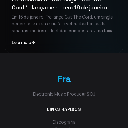
Cord” – lançamento em 16 de janeiro
Em 16 de janeiro, Fra lança Cut The Cord, um single
poderoso e direto que fala sobre libertar-se de
amarras, medos e identidades impostas. Uma faixa
enérgica, construída sobre uma tensão crescente e
Leia mais
um drop hino, pensada para quem escolhe retomar
o controle.
Fra
Electronic Music Producer & DJ
LINKS RÁPIDOS
Discografia