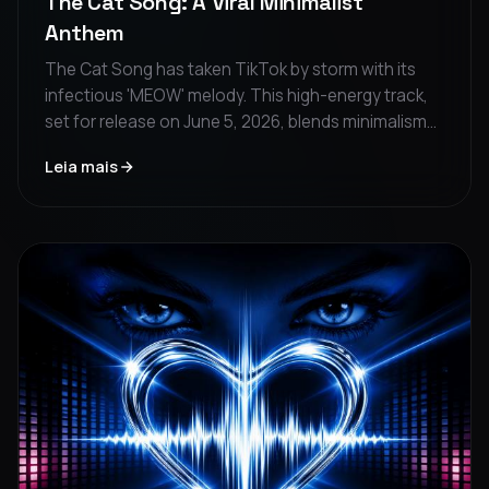
The Cat Song: A Viral Minimalist
Anthem
The Cat Song has taken TikTok by storm with its
infectious 'MEOW' melody. This high-energy track,
set for release on June 5, 2026, blends minimalism
with party-ready energy. A must-listen for fans of
Leia mais
bold, viral sounds.