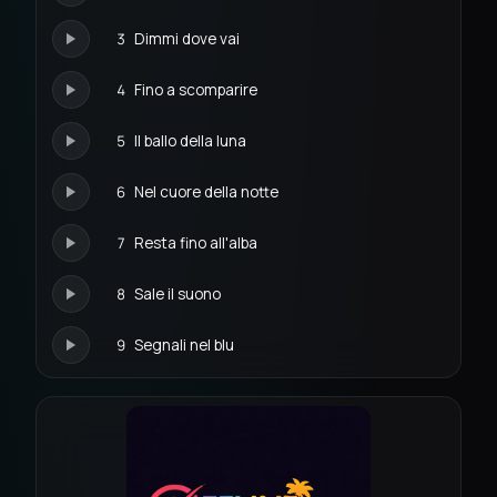
3
Dimmi dove vai
4
Fino a scomparire
5
Il ballo della luna
6
Nel cuore della notte
7
Resta fino all'alba
8
Sale il suono
9
Segnali nel blu