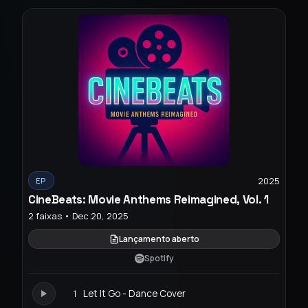
2025
EP
CineBeats: Movie Anthems Reimagined, Vol. 1
2 faixas • Dec 20, 2025
Lançamento aberto
Spotify
1
Let It Go - Dance Cover