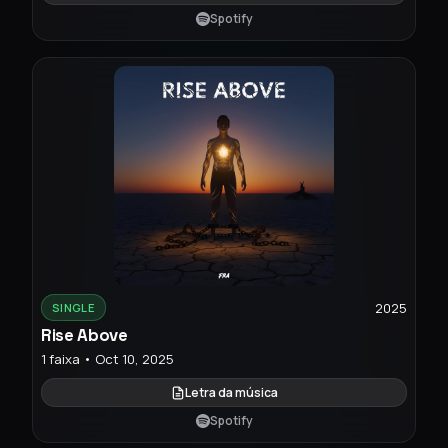
Spotify
2025
SINGLE
Rise Above
1 faixa • Oct 10, 2025
Letra da música
Spotify