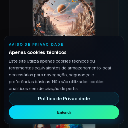
AVISO DE PRIVACIDADE
Apenas cookies técnicos
Este site utiliza apenas cookies técnicos ou
2024
SINGLE
ferramentas equivalentes de armazenamento local
Diversi
necessárias para navegação, segurança e
1 faixa • Aug 16, 2024
preferências básicas. Não são utilizados cookies
Letra da música
analíticos nem de criação de perfis.
Spotify
Política de Privacidade
Entendi