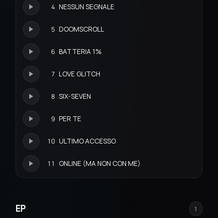
4
NESSUN SEGNALE
5
DOOMSCROLL
6
BATTERIA 1%
7
LOVE GLITCH
8
SIX-SEVEN
9
PER TE
10
ULTIMO ACCESSO
11
ONLINE (MA NON CON ME)
EP
1