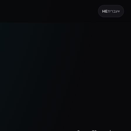
עברית
HE
▾