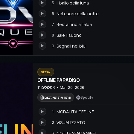
Il ballo della luna
5
Nel cuore della notte
6
Resta fino all'alba
7
Sale il suono
8
Segnali nel blu
9
אַלבּוֹם
OFFLINE PARADISO
11 מסלולים • Mar 20, 2026
Spotify
פתח את האלבום
MODALITÀ OFFLINE
1
VISUALIZZATO
2
NOTTE SENZA WI-FI
3