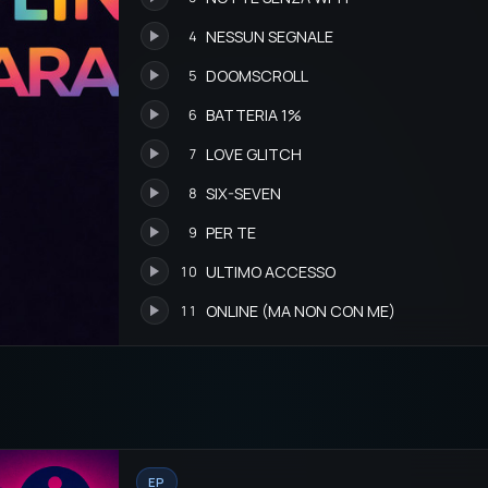
NESSUN SEGNALE
4
DOOMSCROLL
5
BATTERIA 1%
6
LOVE GLITCH
7
SIX-SEVEN
8
PER TE
9
ULTIMO ACCESSO
10
ONLINE (MA NON CON ME)
11
EP