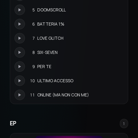
5
DOOMSCROLL
6
BATTERIA 1%
7
LOVE GLITCH
8
SIX-SEVEN
9
PER TE
10
ULTIMO ACCESSO
11
ONLINE (MA NON CON ME)
EP
1