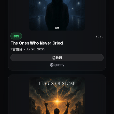
2025
单曲
The Ones Who Never Cried
1 首曲目 • Jul 20, 2025
歌词
Spotify