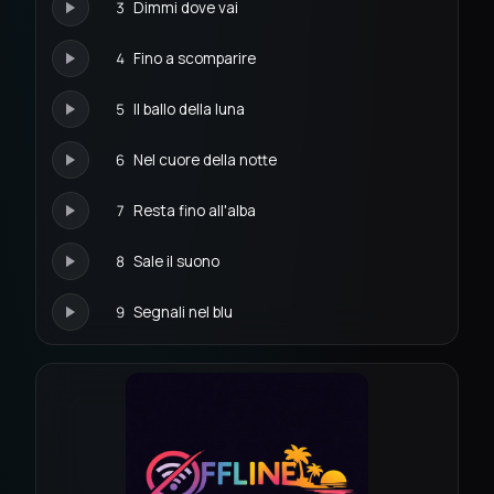
3
Dimmi dove vai
4
Fino a scomparire
5
Il ballo della luna
6
Nel cuore della notte
7
Resta fino all'alba
8
Sale il suono
9
Segnali nel blu