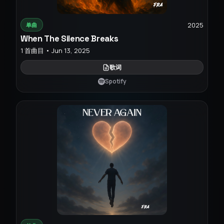
2025
单曲
When The Silence Breaks
1 首曲目 • Jun 13, 2025
歌词
Spotify