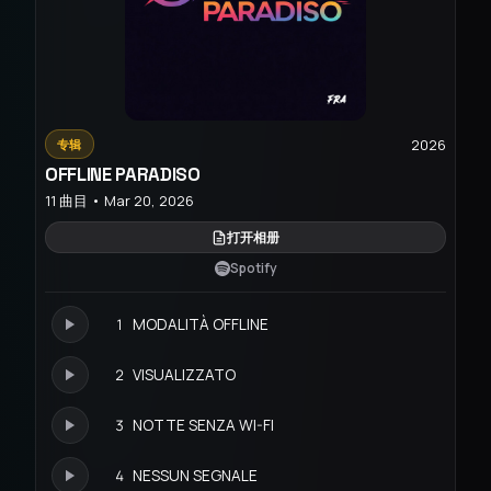
2026
专辑
OFFLINE PARADISO
11 曲目 • Mar 20, 2026
打开相册
Spotify
1
MODALITÀ OFFLINE
2
VISUALIZZATO
3
NOTTE SENZA WI-FI
4
NESSUN SEGNALE