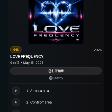
2026
专辑
LOVE FREQUENCY
9 曲目 • May 15, 2026
打开相册
Spotify
1
A testa alta
2
Contromarea