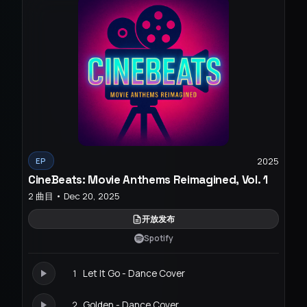
2025
EP
CineBeats: Movie Anthems Reimagined, Vol. 1
2 曲目 • Dec 20, 2025
开放发布
Spotify
1
Let It Go - Dance Cover
2
Golden - Dance Cover