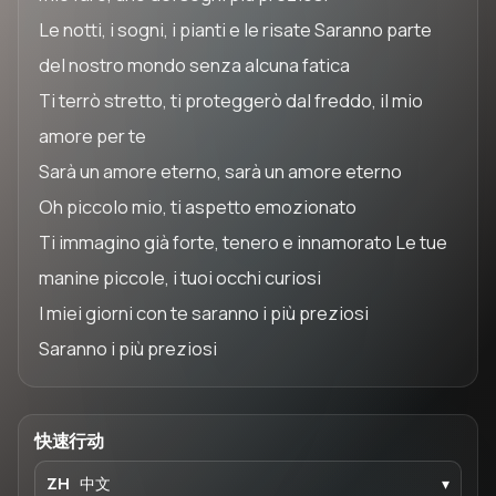
Le notti, i sogni, i pianti e le risate Saranno parte
del nostro mondo senza alcuna fatica
Ti terrò stretto, ti proteggerò dal freddo, il mio
amore per te
Sarà un amore eterno, sarà un amore eterno
Oh piccolo mio, ti aspetto emozionato
Ti immagino già forte, tenero e innamorato Le tue
manine piccole, i tuoi occhi curiosi
I miei giorni con te saranno i più preziosi
Saranno i più preziosi
快速行动
ZH
中文
▾