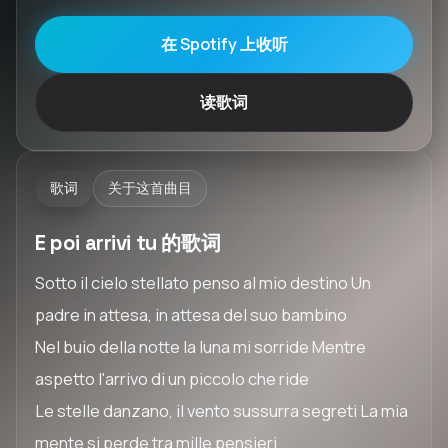
在 Spotify 上收听
读歌词
歌词
关于这首曲目
E poi arrivi tu 的歌词
Sotto il cielo stellato penso al mio destino Un
padre in attesa, in attesa del suo bambino
Nel buio della notte la luna mi sorride Mentre
aspetto l'arrivo di un piccolo che ride
Le stelle danzano, il vento sussurra segreti La mia
mente si perde tra mille pensieri