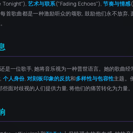
e Tonight"),
艺术与联系
("Fading Echoes"),
节奏与情感
 Me"). 每首歌曲都是一种激励听众的颂歌, 鼓励他们永不放弃
量。
息
, 她还是一位歌手, 她将音乐视为一种普世语言。她的歌曲
喻
,
个人身份
,
对刻板印象的反抗
和
多样性与包容性
主题。例如
为那些面对歧视的人们提供力量, 将他们的痛苦转化为力量
响