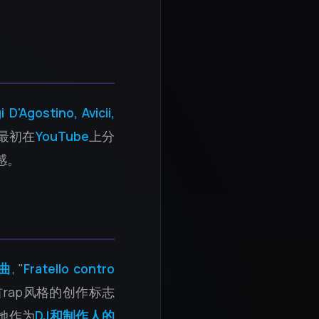
 D'Agostino, Avicii,
最初在
YouTube
上分
感。
曲
, "
Fratello contro
rap风格的创作标志
她作为
DJ和制作人的