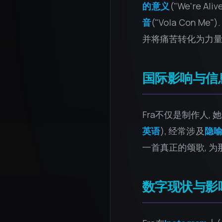
的意义
("We're Aliv
音
("Vola Con
并将痛苦转化为力
国际影响与信
Fra不仅是制作人
英语
), 经常涉及
隐
一首真正的颂歌, 
数字现状与影