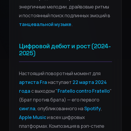
энергичные мелодии, драйвовые ритмы
и постоянный поиск подлинных эмоций в
танцевальной музыке
.
Цифровой дебют и рост (2024-
2025)
Настоящий поворотный момент для
артиста Fra
наступает
22 марта 2024
года
с выходом "
Fratello contro Fratello
"
(Брат против брата) — его первого
сингла
, опубликованного на
Spotify
,
Apple Music
и всех цифровых
платформах. Композиция в рэп-стиле