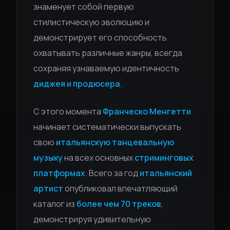
знаменует собой первую
стилистическую эволюцию и
демонстрирует его способность
охватывать различные жанры, всегда
сохраняя узнаваемую идентичность
диджея и продюсера
.
С этого момента
Франческо Менгетти
начинает систематически выпускать
свою
итальянскую танцевальную
музыку
на всех основных
стриминговых
платформах
. Всего за год
итальянский
артист
опубликовал впечатляющий
каталог из
более чем 70 треков
,
демонстрируя удивительную