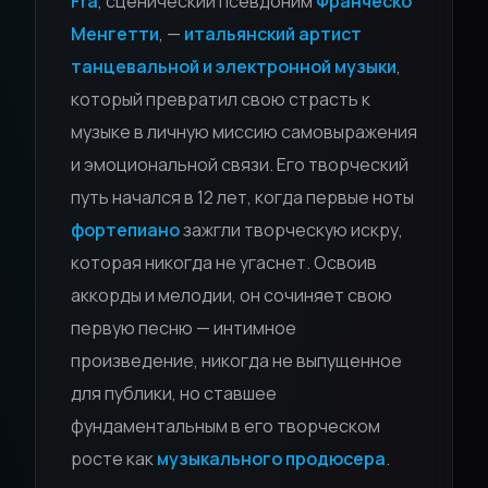
Fra
, сценический псевдоним
Франческо
Менгетти
, —
итальянский артист
танцевальной и электронной музыки
,
который превратил свою страсть к
музыке в личную миссию самовыражения
и эмоциональной связи. Его творческий
путь начался в 12 лет, когда первые ноты
фортепиано
зажгли творческую искру,
которая никогда не угаснет. Освоив
аккорды и мелодии, он сочиняет свою
первую песню — интимное
произведение, никогда не выпущенное
для публики, но ставшее
фундаментальным в его творческом
росте как
музыкального продюсера
.