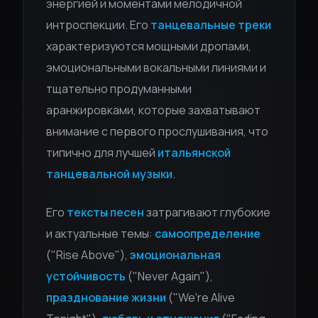
энергией и моментами мелодичной
интроспекции. Его
танцевальные треки
характеризуются мощными дропами,
эмоциональными вокальными линиями и
тщательно продуманными
аранжировками, которые захватывают
внимание с первого прослушивания, что
типично для лучшей
итальянской
танцевальной музыки
.
Его
тексты песен
затрагивают глубокие
и актуальные темы:
самоопределение
("Rise Above"),
эмоциональная
устойчивость
("Never Again"),
празднование жизни
("We're Alive