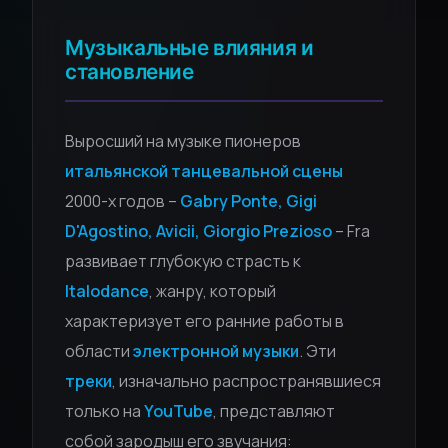
Музыкальные влияния и
становление
Выросший на музыке пионеров
итальянской танцевальной сцены
2000-х годов –
Gabry Ponte, Gigi
D'Agostino, Avicii, Giorgio Prezioso
– Fra
развивает глубокую страсть к
Italodance
, жанру, который
характеризует его ранние работы в
области
электронной музыки
. Эти
треки
, изначально распространявшиеся
только на
YouTube
, представляют
собой зародыш его звучания: