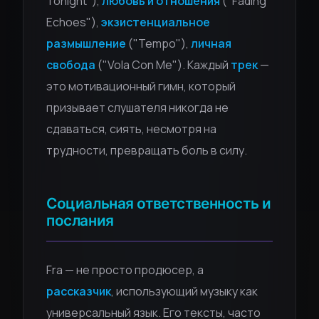
Tonight"),
любовь и отношения
("Fading
Echoes"),
экзистенциальное
размышление
("Tempo"),
личная
свобода
("Vola Con Me"). Каждый
трек
—
это мотивационный гимн, который
призывает слушателя никогда не
сдаваться, сиять, несмотря на
трудности, превращать боль в силу.
Социальная ответственность и
послания
Fra — не просто продюсер, а
рассказчик
, использующий музыку как
универсальный язык. Его тексты, часто