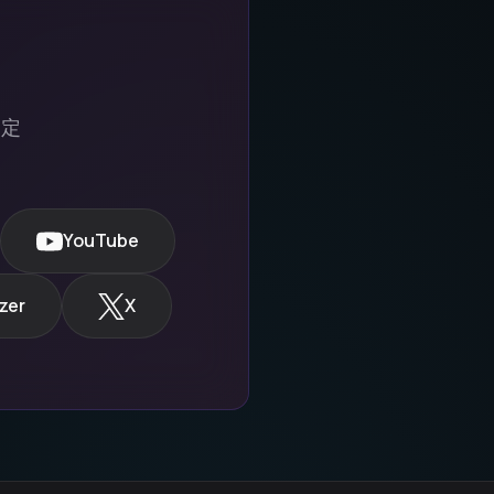
を定
YouTube
zer
X