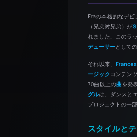
Fraの本格的なデビ
（兄弟対兄弟）が
S
れました。このラ
デューサー
として
それ以来、
Frances
ージック
コンテン
70曲以上の
曲
を発
グル
は、ダンスと
プロジェクトの一
スタイルとテ