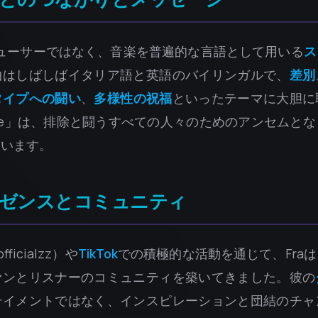
デューサーではなく、音楽を普遍的な言語として用いる
ス
曲はしばしばイタリア語と英語のバイリンガルで、
差別
タイプへの闘い
、
多様性の祝福
といったテーマに大胆に
Above」は、排除と闘うすべての人々のためのアンセムと
ています。
ゼンスとコミュニティ
fficialzz）や
TikTok
での積極的な活動を通じて、Fra
ァンとリスナーのコミュニティを築いてきました。彼の
テイメントではなく、インスピレーションと団結のチャ