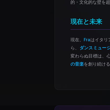
的・文化的な壁を
現在と未来
現在、
Fra
はイタリ
ら、
ダンスミュー
変わらぬ目標は、
の音楽
を創り続け