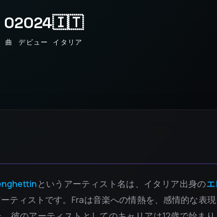
0
2024
🇮🇹
曲
デビュー
イタリア
nghettin
というアーティスト名は、イタリア出身の
エ
アーティストです。Fraは音楽への情熱を、感情的な表
。彼のアーティストとしてのキャリアは12歳で始まり