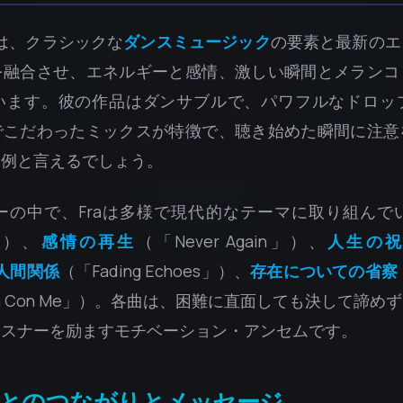
は、クラシックな
ダンスミュージック
の要素と最新のエ
を融合させ、エネルギーと感情、激しい瞬間とメランコ
います。彼の作品はダンサブルで、パワフルなドロッ
でこだわったミックスが特徴で、聴き始めた瞬間に注意
高例と言えるでしょう。
ーの中で、Fraは多様で現代的なテーマに取り組んで
e」）、
感情の再生
（「Never Again」）、
人生の
人間関係
（「Fading Echoes」）、
存在についての省察
la Con Me」）。各曲は、困難に直面しても決して諦
リスナーを励ますモチベーション・アンセムです。
とのつながりとメッセージ