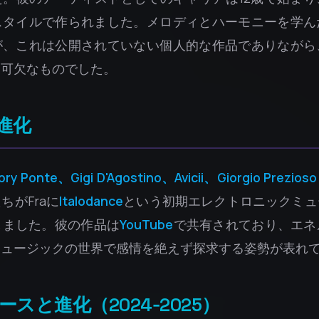
スタイルで作られました。メロディとハーモニーを学ん
が、これは公開されていない個人的な作品でありながら
不可欠なものでした。
進化
bry Ponte、Gigi D'Agostino、Avicii、Giorgio Prezioso
ちがFraに
Italodance
という初期エレクトロニックミュ
しました。彼の作品は
YouTube
で共有されており、エネ
ミュージックの世界で感情を絶えず探求する姿勢が表れ
スと進化（2024‑2025）