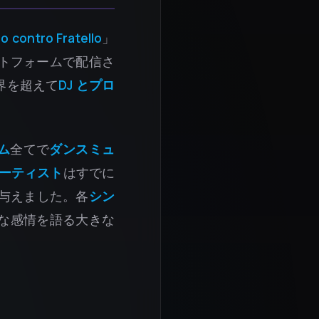
lo contro Fratello
」
トフォームで配信さ
界を超えて
DJ とプロ
ム
全てで
ダンスミュ
ーティスト
はすでに
与えました。各
シン
な感情を語る大きな