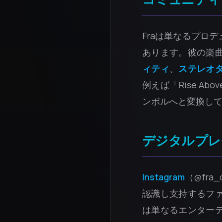
Fraは単なるプロ
あります。彼の楽
ィティ
、
ステレオ
例えば「Rise 
ンボルへと変換し
デジタルプレ
Instagram
（@fra_o
認識し支持するフ
は単なるエンター