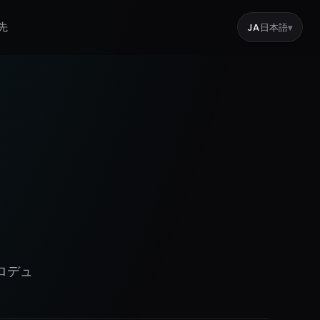
先
JA
日本語
▾
ロデュ