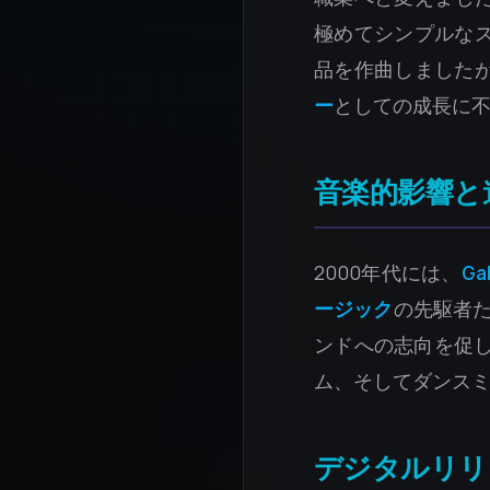
極めてシンプルな
品を作曲しました
ー
としての成長に
音楽的影響と
2000年代には、
Ga
ージック
の先駆者た
ンドへの志向を促
ム、そしてダンス
デジタルリリー