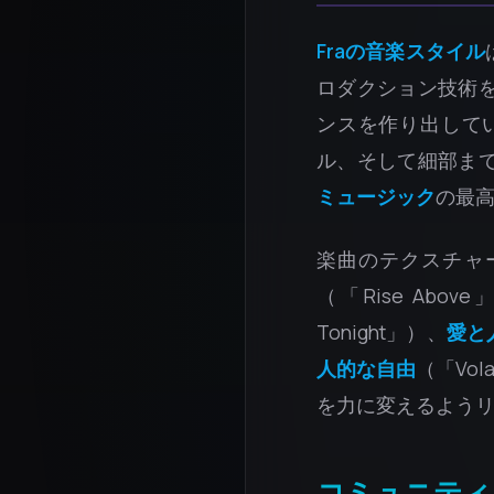
Fraの音楽スタイル
ロダクション技術
ンスを作り出して
ル、そして細部ま
ミュージック
の最
楽曲のテクスチャ
（「Rise Abov
Tonight」）、
愛と
人的な自由
（「Vo
を力に変えるよう
コミュニティ