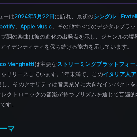
ューは
2024年3月22日
に訪れ、最初の
シングル
「
Fratel
potify
、
Apple Music
、その他すべてのデジタルプラッ
ップ調の楽曲は彼の進化の出発点を示し、ジャンルの境
のアイデンティティを保ち続ける能力を示しています。
co Menghetti
は主要な
ストリーミングプラットフォー
ツをリリースしています。1年未満で、この
イタリア人ア
表し、そのクオリティは音楽業界に大きなインパクトを
エレクトロニックの音楽が持つプリズムを通じて普遍的
部です。
ーマ