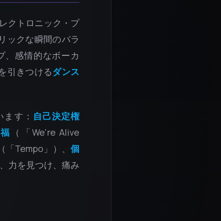
レクトロニック・プ
リックな瞬間のバラ
プ、感情的なボーカ
を引きつける
ダンス
います：
自己決定権
祝福
（「We're Alive
（「Tempo」）、
個
めず、力を見つけ、痛み