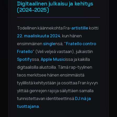
Digitaalinen julkaisu ja kehitys
(2024-2025)
Todellinen käännekohta Fra-
artistille
koitti
22. maaliskuuta 2024
, kun hänen
ensimmäinen
single
nsä, "
Fratello contro
Fratello
" (Veli veljeä vastaan), julkaistiin
Spotify
ssa,
Apple Music
issa ja kaikilla
digitaalisilla alustoilla. Tämä rap-tyylinen
teos merkitsee hänen ensimmäistä
tyylillistä kehitystään ja osoittaa Fran kyvyn
ylittää genrejen rajoja säilyttäen samalla
tunnistettavan identiteettinsä
DJ:nä ja
tuottajana
.