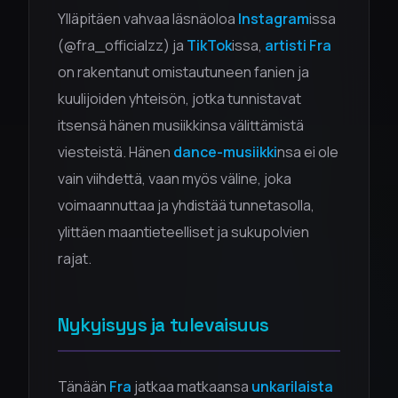
Ylläpitäen vahvaa läsnäoloa
Instagram
issa
(@fra_officialzz) ja
TikTok
issa,
artisti Fra
on rakentanut omistautuneen fanien ja
kuulijoiden yhteisön, jotka tunnistavat
itsensä hänen musiikkinsa välittämistä
viesteistä. Hänen
dance-musiikki
nsa ei ole
vain viihdettä, vaan myös väline, joka
voimaannuttaa ja yhdistää tunnetasolla,
ylittäen maantieteelliset ja sukupolvien
rajat.
Nykyisyys ja tulevaisuus
Tänään
Fra
jatkaa matkaansa
unkarilaista