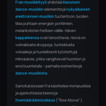
Fran musiikkityyli
yhdistää
klassisen
dance-musiikin
elementtejä
nykyaikaisen
elektronisen musiikin
tuotantoon, luoden
tilaa puhtaan energian ja intiimien,
melankolisten hetkien välille. Hänen
kappaleensa
ovat tanssittavia, niissä on
voimakkaita droppeja, tunteikkaita
vokaaleja ja huolellisesti työstettyjä
miksauksia, jotka vangitsevat huomion jo
ensi kuuntelulla – parhaita esimerkkejä
dance-musiikista
.
Sanoituksissaan Fra käsittelee monipuolisia
ja ajankohtaisia teemoja:
itsemääräämisoikeus
("Rise Above"),