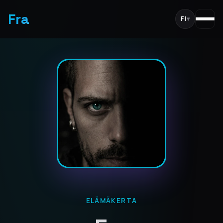
Fra
FI
▾
ELÄMÄKERTA