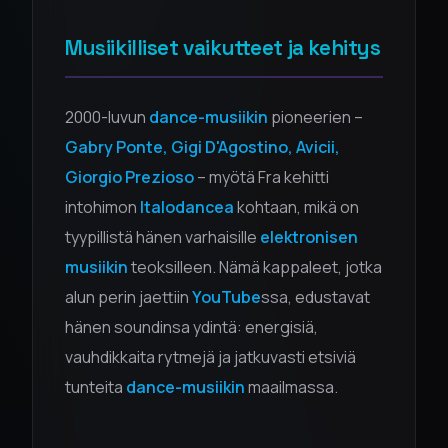
Musiikilliset vaikutteet ja kehitys
2000-luvun
dance-musiikin
pioneerien –
Gabry Ponte, Gigi D'Agostino, Avicii,
Giorgio Prezioso
– myötä Fra kehitti
intohimon
Italodancea
kohtaan, mikä on
tyypillistä hänen varhaisille
elektronisen
musiikin
teoksilleen. Nämä kappaleet, jotka
alun perin jaettiin
YouTube
ssa, edustavat
hänen soundinsa ydintä: energisiä,
vauhdikkaita rytmejä ja jatkuvasti etsiviä
tunteita
dance-musiikin
maailmassa.