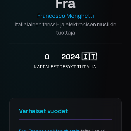
Fra
Francesco Menghetti
Italialainen tanssi- ja elektronisen musiikin
tuottaja
0
2024
🇮🇹
KAPPALEET
DEBYYTTI
ITALIA
Varhaiset vuodet