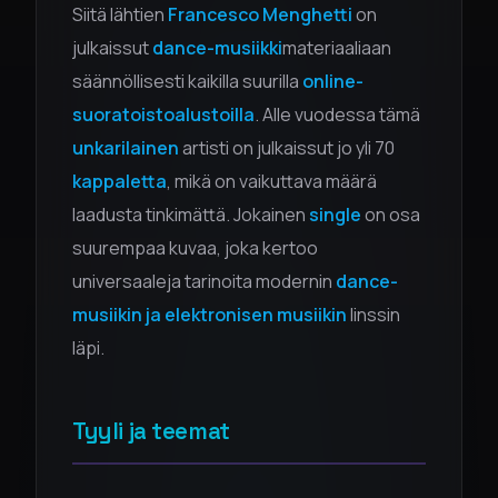
Siitä lähtien
Francesco Menghetti
on
julkaissut
dance-musiikki
materiaaliaan
säännöllisesti kaikilla suurilla
online-
suoratoistoalustoilla
. Alle vuodessa tämä
unkarilainen
artisti on julkaissut jo yli 70
kappaletta
, mikä on vaikuttava määrä
laadusta tinkimättä. Jokainen
single
on osa
suurempaa kuvaa, joka kertoo
universaaleja tarinoita modernin
dance-
musiikin ja elektronisen musiikin
linssin
läpi.
Tyyli ja teemat