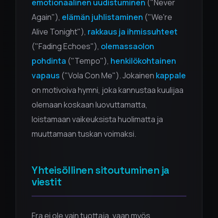
emotionaalinen uudistuminen
("Never
Again"),
elämän juhlistaminen
("We're
Alive Tonight"),
rakkaus ja ihmissuhteet
("Fading Echoes"),
olemassaolon
pohdinta
("Tempo"),
henkilökohtainen
vapaus
("Vola Con Me"). Jokainen
kappale
on motivoiva hymni, joka kannustaa kuulijaa
olemaan koskaan luovuttamatta,
loistamaan vaikeuksista huolimatta ja
muuttamaan tuskan voimaksi.
Yhteisöllinen sitoutuminen ja
viestit
Fra ei ole vain tuottaja, vaan myös