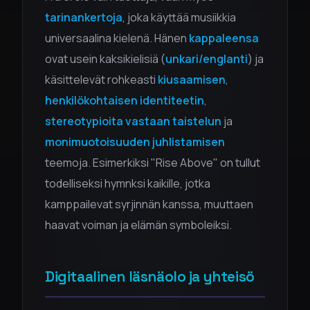
tarinankertoja
, joka käyttää musiikkia
universaalina kielenä. Hänen
kappaleensa
ovat usein kaksikielisiä (
unkari/englanti
) ja
käsittelevät rohkeasti
kiusaamisen
,
henkilökohtaisen identiteetin
,
stereotypioita vastaan taistelun
ja
monimuotoisuuden juhlistamisen
teemoja. Esimerkiksi "Rise Above" on tullut
todelliseksi hymnksi kaikille, jotka
kamppailevat syrjinnän kanssa, muuttaen
haavat voiman ja elämän symboleiksi.
Digitaalinen läsnäolo ja yhteisö