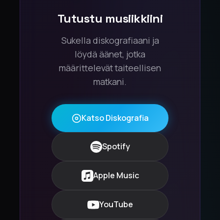
Tutustu musiikkiini
Sukella diskografiaani ja
löydä äänet, jotka
määrittelevät taiteellisen
matkani.
Katso Diskografia
Spotify
Apple Music
YouTube