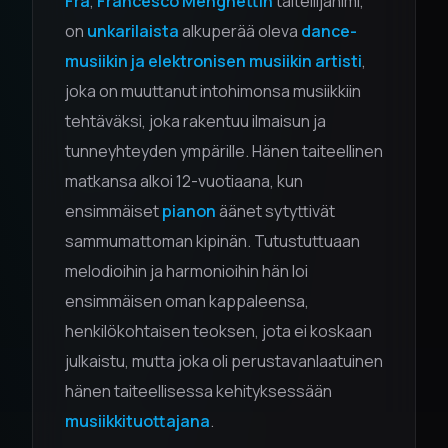
Fra
,
Francesco Menghettin
taiteilijanimi,
on
unkarilaista
alkuperää oleva
dance-
musiikin ja elektronisen musiikin artisti
,
joka on muuttanut intohimonsa musiikkiin
tehtäväksi, joka rakentuu ilmaisun ja
tunneyhteyden ympärille. Hänen taiteellinen
matkansa alkoi 12-vuotiaana, kun
ensimmäiset
pianon
äänet sytyttivät
sammumattoman kipinän. Tutustuttuaan
melodioihin ja harmonioihin hän loi
ensimmäisen oman kappaleensa,
henkilökohtaisen teoksen, jota ei koskaan
julkaistu, mutta joka oli perustavanlaatuinen
hänen taiteellisessa kehityksessään
musiikkituottajana
.