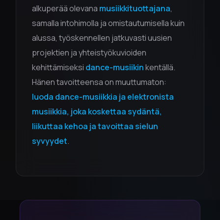
alkuperää olevana
musiikkituottajana
,
samalla intohimolla ja omistautumisella kuin
alussa, työskennellen jatkuvasti uusien
projektien ja yhteistyökuvioiden
kehittämiseksi
dance-musiikin
kentällä.
Hänen tavoitteensa on muuttumaton:
luoda dance-musiikkia ja elektronista
musiikkia, joka koskettaa sydäntä,
liikuttaa kehoa ja tavoittaa sielun
syvyydet
.