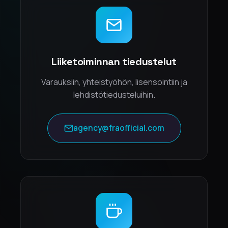
Liiketoiminnan tiedustelut
Varauksiin, yhteistyöhön, lisensointiin ja
lehdistötiedusteluihin.
agency@fraofficial.com