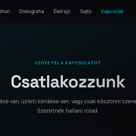
thon
Diskográfia
Életrajz
Sajtó
Kapcsolat
VEGYE FEL A KAPCSOLATOT
Csatlakozzunk
ése van, üzleti kérdése van, vagy csak köszönni szer
Szeretnék hallani rólad.