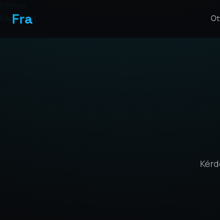
Otthon
Fra
Kapcsolat
Ot
Kérd