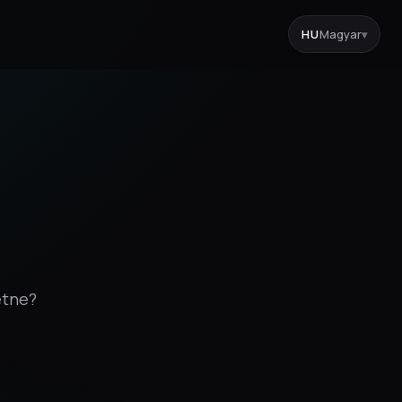
HU
Magyar
▾
etne?