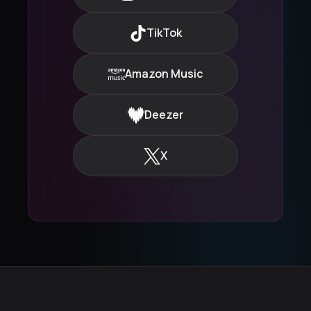
TikTok
Amazon Music
Deezer
X