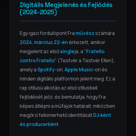
Digitális Megjelenés és Fejlődés
(2024-2025)
Egy igazi fordulópont Fra
művész
számára
2024. március 22-én
érkezett, amikor
megjelent az első
single
ja, a "
Fratello
contro Fratello
" (Testvér a Testvér Ellen),
amely a
Spotify
-on,
Apple Music
-on és
minden digitális platformon jelent meg. Ez a
rap stílusú alkotás az első stílusbeli
fejlődését jelzi, és bemutatja, hogy Fra
képes átlépni a műfajok határait, miközben
megőrzi felismerhető identitását
DJ‑ként
és producerként
.