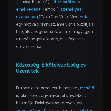
("Fading Echoes"),
létezésről való
elmélkedés
("Tempo"),
személyes
szabadság
("Vola Con Me"). Minden
dal
egy motiváló himnusz, amely arra buzdítja a
hallgatót, hogy soha ne adja fel, ragyogjon
a nehézségek ellenére, és a fájdalmat
erővé alakítsa.
Közösségi Elkötelezettség és
Üzenetek
Fra nem csak producer, hanem egy
mesélő
is, aki a zenét egy univerzális nyelvként
használja. Dalai gyakran kétnyelvűek
(
magyar/angol
), bátran érintik a
zaklatás
,