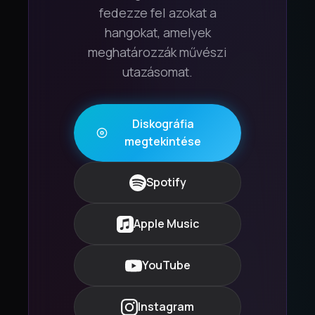
fedezze fel azokat a
hangokat, amelyek
meghatározzák művészi
utazásomat.
Diskográfia
megtekintése
Spotify
Apple Music
YouTube
Instagram