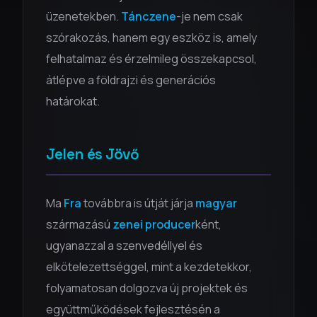
üzenetekben.
Tánczene
-je nem csak
szórakozás, hanem egy eszköz is, amely
felhatalmaz és érzelmileg összekapcsol,
átlépve a földrajzi és generációs
határokat.
Jelen és Jövő
Ma
Fra
továbbra is útját járja
magyar
származású
zenei producer
ként,
ugyanazzal a szenvedéllyel és
elkötelezettséggel, mint a kezdetekkor,
folyamatosan dolgozva új projektek és
együttműködések fejlesztésén a