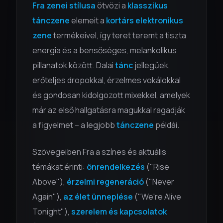
Fra zenei stílusa
ötvözi a
klasszikus
tánczene
elemeit a
kortárs elektronikus
zene
termékeivel, így teret teremt a tiszta
energia és a bensőséges, melankolikus
pillanatok között. Dalai
tánc
jellegűek,
erőteljes dropokkal, érzelmes vokálokkal
és gondosan kidolgozott mixekkel, amelyek
már az első hallgatásra magukkal ragadják
a figyelmet – a legjobb
tánczene
példái.
Szövegeiben Fra a színes és aktuális
témákat érinti:
önrendelkezés
("Rise
Above"),
érzelmi regeneráció
("Never
Again"),
az élet ünneplése
("We're Alive
Tonight"),
szerelem és kapcsolatok