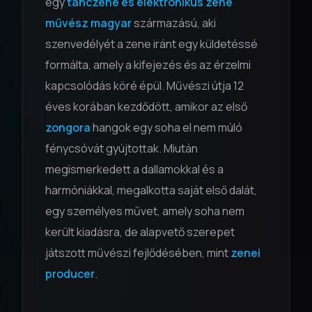
egy
tánczene és elektronikus zene
művész
magyar
származású, aki
szenvedélyét a zene iránt egy küldetéssé
formálta, amely a kifejezés és az érzelmi
kapcsolódás köré épül. Művészi útja 12
éves korában kezdődött, amikor az első
zongora
hangok egy soha el nem múló
fénycsóvát gyújtottak. Miután
megismerkedett a dallamokkal és a
harmóniákkal, megalkotta saját első dalát,
egy személyes művet, amely soha nem
került kiadásra, de alapvető szerepet
játszott művészi fejlődésében, mint
zenei
producer
.