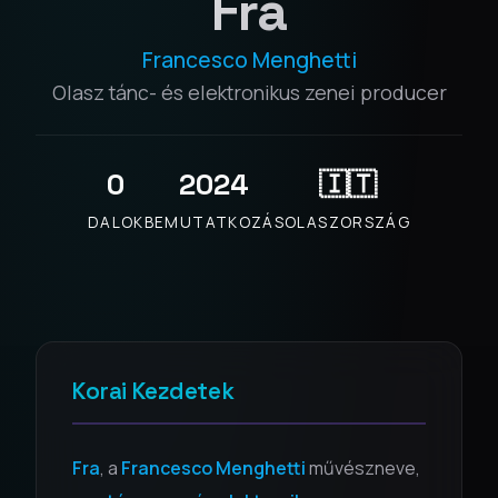
Fra
Francesco Menghetti
Olasz tánc- és elektronikus zenei producer
0
2024
🇮🇹
DALOK
BEMUTATKOZÁS
OLASZORSZÁG
Korai Kezdetek
Fra
, a
Francesco Menghetti
művészneve,