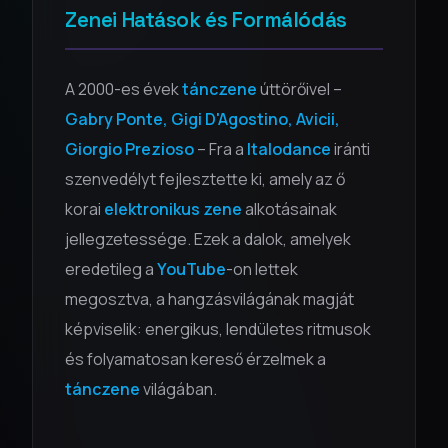
Zenei Hatások és Formálódás
A 2000-es évek
tánczene
úttörőivel –
Gabry Ponte, Gigi D'Agostino, Avicii,
Giorgio Prezioso
– Fra a
Italodance
iránti
szenvedélyt fejlesztette ki, amely az ő
korai
elektronikus zene
alkotásainak
jellegzetessége. Ezek a dalok, amelyek
eredetileg a
YouTube
-on lettek
megosztva, a hangzásvilágának magját
képviselik: energikus, lendületes ritmusok
és folyamatosan kereső érzelmek a
tánczene
világában.