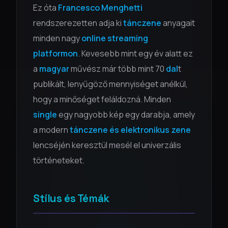
Ez óta
Francesco Menghetti
rendszerezetten adja ki
tánczene
anyagait
minden nagy
online streaming
platformon
. Kevesebb mint egy év alatt ez
a
magyar
művész már több mint 70
dal
t
publikált, lenyűgöző mennyiséget anélkül,
hogy a minőséget feláldozná. Minden
single
egy nagyobb kép egy darabja, amely
a modern
tánczene és elektronikus zene
lencséjén keresztül mesél el univerzális
történeteket.
Stílus és Témák