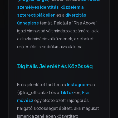
személyes identitás
,
küzdelem a
sztereotípiák ellen
és a
diverzitás
ünneplése
témáit. Például a "Rise Above"
igazi himnussá vált mindazok számára, akik
a diszkriminációval küzdenek, a sebeket
erő és élet szimbólumaivá alakítva.
Digitális Jelenlét és Közösség
Erős jelenlétet tart fenn a
Instagram
-on
(@fra_officialzz) és a
TikTok
-on,
Fra
művész
egy elkötelezett rajongói és
hallgatói közösséget épített, akik magukat
ismerik a zenéjében közvetített