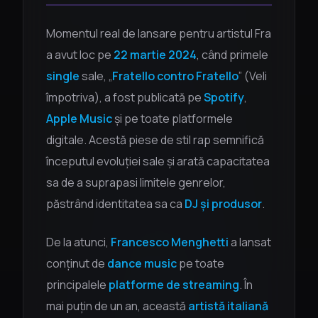
Momentul real de lansare pentru artistul Fra
a avut loc pe
22 martie 2024
, când primele
single
sale, „
Fratello contro Fratello
” (Veli
împotriva), a fost publicată pe
Spotify
,
Apple Music
și pe toate platformele
digitale. Acestă piese de stil rap semnifică
începutul evoluției sale și arată capacitatea
sa de a suprapasi limitele genrelor,
păstrând identitatea sa ca
DJ și produsor
.
De la atunci,
Francesco Menghetti
a lansat
conținut de
dance music
pe toate
principalele
platforme de streaming
. În
mai puțin de un an, această
artistă italiană