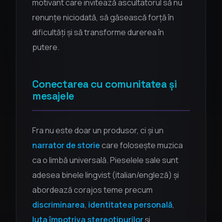
motivant care invitează ascultatorul să nu
renunțe niciodată, să găsească forță în
dificultăți și să transforme durerea în
putere.
Conectarea cu comunitatea și
mesajele
Fra nu este doar un produsor, ci și un
narrator de storie
care folosește muzica
ca o limbă universală. Pieselele sale sunt
adesea binele lingvist (italian/engleză) și
abordează corajos teme precum
discriminarea
,
identitatea personală
,
luta împotriva stereotipurilor
și