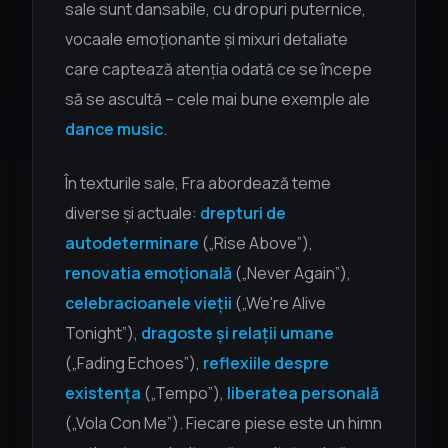
sale sunt dansabile, cu dropuri puternice,
vocaale emoționante și mixuri detaliate
care captează atenția odată ce se începe
să se ascultă – cele mai bune exemple ale
dance music
.
În texturile sale, Fra abordează teme
diverse și actuale:
drepturi de
autodeterminare
(„Rise Above”),
renovatia emoțională
(„Never Again”),
celebracioanele vieții
(„We're Alive
Tonight”),
dragoste și relații umane
(„Fading Echoes”),
reflexiile despre
existența
(„Tempo”),
liberatea personală
(„Vola Con Me”). Fiecare piese este un himn