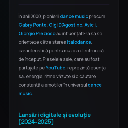
În anii 2000, pionierii
dance music
precum
Gabry Ponte, Gigi D'Agostino, Avicii,
Giorgio Prezioso
au influențat Fra să se
orienteze către starea
Italodance
,
caracteristică pentru muzica electronică
de început. Pieselele sale, care au fost
partajate pe
YouTube
, reprezintă esența
sa: energie, ritme văzute și o căutare
constantă a emoțiilor în universul
dance
music
.
Lansări digitale și evoluție
(2024-2025)