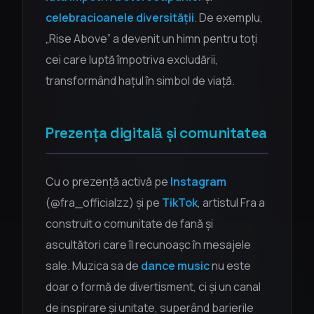
celebracioanele diversității
. De exemplu,
„Rise Above” a devenit un himn pentru toți
cei care luptă împotriva excludării,
transformând hațul în simbol de viață.
Prezența digitală și comunitatea
Cu o prezență activă pe
Instagram
(@fra_officialzz) și pe
TikTok
, artistul Fra a
construit o comunitate de fană și
ascultători care îl recunoașc în mesajele
sale. Muzica sa de
dance music
nu este
doar o formă de divertisment, ci și un canal
de inspirare și unitate, superând barierile