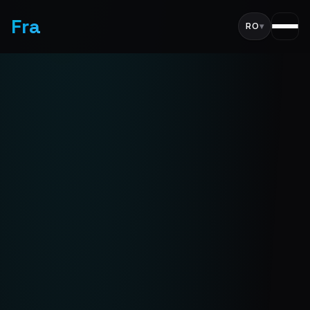
Fra
RO
▾