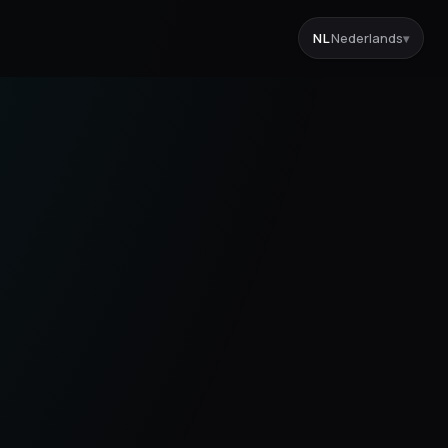
NL
Nederlands
▾