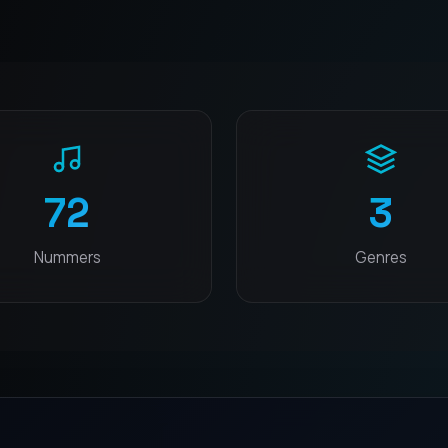
72
3
Nummers
Genres