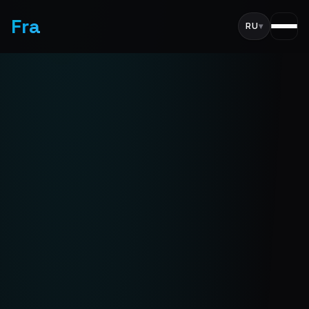
Fra
RU
▾