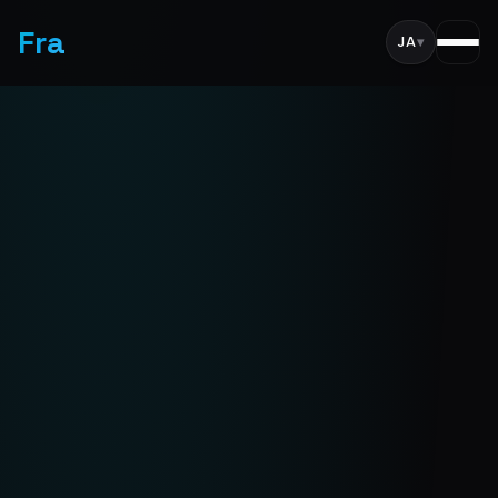
Fra
JA
▾