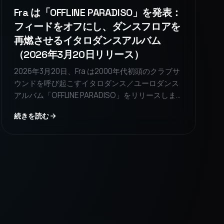
Fra は「OFFLINE PARADISO」を発表：
フィードをオフにし、ダンスフロアを
再燃させるイタロダンスアルバム
（2026年3月20日リリース）
2026年3月20日、Fra は2000年代初頭のクラブサ
ウンドを呼び起こすイタロダンス／ユーロダンス
アルバム「OFFLINE PARADISO」をリリースしま
す。このアルバムは、スクリーン不安とダンスフ
続きを読む
ロアへの郷愁の間を巡る没入型の旅であり、デジ
タルから離れて人間との触れ合いを再発見するこ
とを促します。