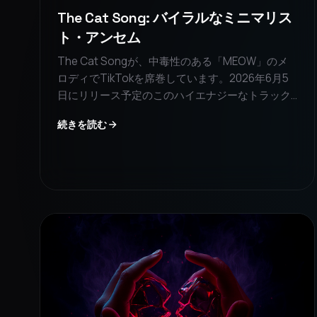
The Cat Song: バイラルなミニマリス
ト・アンセム
The Cat Songが、中毒性のある「MEOW」のメ
ロディでTikTokを席巻しています。2026年6月5
日にリリース予定のこのハイエナジーなトラック
は、ミニマリズムとパーティーに最適なエネルギ
続きを読む
ーを融合させています。大胆でバイラルなサウン
ドを求めるファンにとって必聴の一曲です。