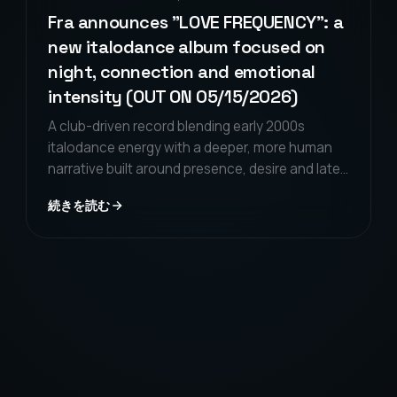
Fra announces "LOVE FREQUENCY": a
new italodance album focused on
night, connection and emotional
intensity (OUT ON 05/15/2026)
A club-driven record blending early 2000s
italodance energy with a deeper, more human
narrative built around presence, desire and late-
night connection.
続きを読む