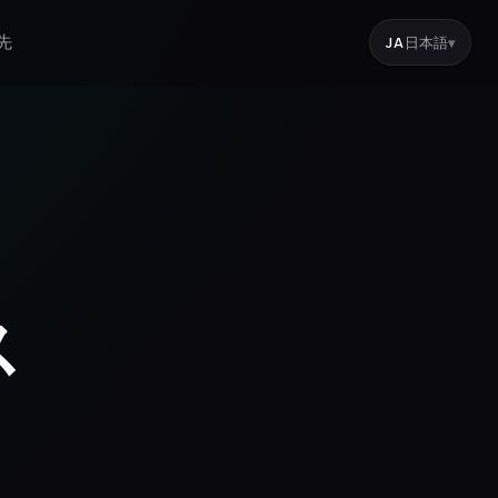
先
JA
日本語
▾
ス