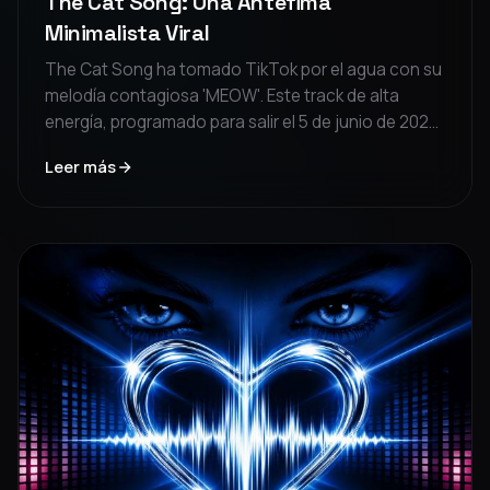
The Cat Song: Una Antéfima
Minimalista Viral
The Cat Song ha tomado TikTok por el agua con su
melodía contagiosa 'MEOW'. Este track de alta
energía, programado para salir el 5 de junio de 2026,
mezcla minimalismo con energía lista para fiestas.
Leer más
Un must-listen para fans de sonidos audaces y
virales.