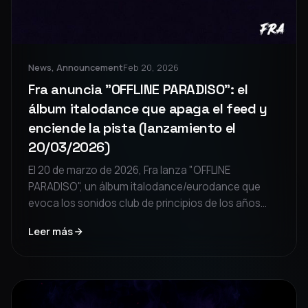
News, Announcement
Feb 20, 2026
Fra anuncia "OFFLINE PARADISO": el
álbum italodance que apaga el feed y
enciende la pista (lanzamiento el
20/03/2026)
El 20 de marzo de 2026, Fra lanza "OFFLINE
PARADISO", un álbum italodance/eurodance que
evoca los sonidos club de principios de los años
2000. El disco es un viaje inmersivo entre la
Leer más
ansiedad de pantalla y la nostalgia de la pista,
invitando a desconectarse de lo digital para
redescubrir el contacto humano.