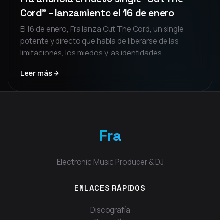
Cord” – lanzamiento el 16 de enero
El 16 de enero, Fra lanza Cut The Cord, un single
potente y directo que habla de liberarse de las
limitaciones, los miedos y las identidades
impuestas. Una canción enérgica, construida sobre
Leer más
una tensión creciente y un drop anthemic, pensada
para aquellos que eligen retomar el control.
Fra
Electronic Music Producer & DJ
ENLACES RÁPIDOS
Discografía