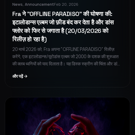
News, Announcement
Feb 20, 2026
Fra ने "OFFLINE PARADISO" की घोषणा की:
इटालोडान्स एल्बम जो फ़ीड बंद कर देता है और डांस
फ्लोर को फिर से जगाता है (20/03/2026 को
रिलीज़ हो रहा है)
20 मार्च 2026 को, Fra अपना "OFFLINE PARADISO" रिलीज़
करेंगे, एक इटालोडान्स/यूरोडांस एल्बम जो 2000 के दशक की शुरुआत
की क्लब ध्वनियों को याद दिलाता है। यह डिस्क स्क्रीन की चिंता और डांस
फ्लोर की यादों के बीच एक गहन यात्रा है, जो डिजिटल से दूर होकर
और पढ़ें
मानवीय संपर्क को फिर से खोजने के लिए आमंत्रित करती है।