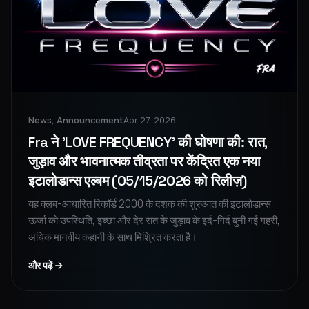
News, Announcement
Apr 27, 2026
Fra ने 'LOVE FREQUENCY' की घोषणा की: रात,
जुड़ाव और भावनात्मक तीव्रता पर केंद्रित एक नया
इटालोडान्स एल्बम (05/15/2026 को रिलीज़)
यह क्लब-आधारित रिकॉर्ड 2000 के दशक की शुरुआत की इटालोडान्स
ऊर्जा को उपस्थिति, इच्छा और देर रात के जुड़ाव के इर्द-गिर्द बुनी गई गहरी,
अधिक मानवीय कहानी के साथ मिश्रित करता है।
और पढ़ें