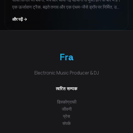
एक ऊर्जावान ट्रैक, बढ़ते तनाव और एक एंथम-जैसे ड्रॉप पर निर्मित, उन
लोगों के लिए डिज़ाइन किया गया है जो नियंत्रण वापस लेने का विकल्प चुनते
और पढ़ें
हैं।
Fra
Electronic Music Producer & DJ
त्वरित सम्पक
डिस्कोग्राफी
जीवनी
प्रेस
संपर्क