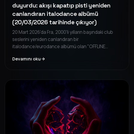
duyurdu: akışı kapatıp pisti yeniden
canlandıran italodance albümü
(20/03/2026 tarihinde çıkıyor)
20 Mart 2026'da Fra, 2000'li yılların başındaki club
seslerini yeniden canlandıran bir
italodance/eurodance albümü olan "OFFLINE
PARADISO"yu yayınlıyor. Bu albüm, ekran kaygısı ve
Devamını oku
pist nostaljisi arasında sürükleyici bir yolculuk
sunarak, dijitalden kopup insan temasını yeniden
keşfetmeye davet ediyor.