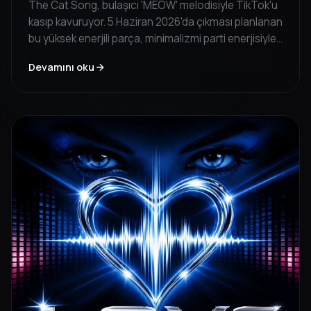
The Cat Song, bulaşıcı 'MEOW' melodisiyle TikTok'u
kasıp kavuruyor. 5 Haziran 2026'da çıkması planlanan
bu yüksek enerjili parça, minimalizmi parti enerjisiyle
birleştiriyor. Cesur, viral seslerin hayranları için
Devamını oku
mutlaka dinlenmesi gereken bir eser.