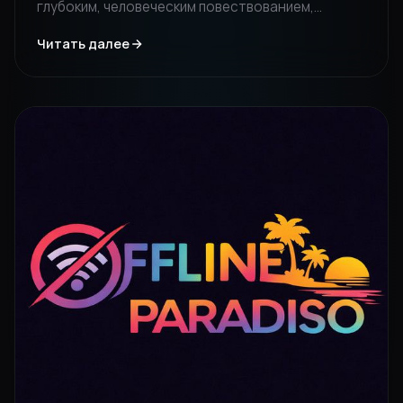
глубоким, человеческим повествованием,
построенным вокруг присутствия, желания и
Читать далее
ночных связей.