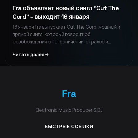
Fra объявляет новый сингл “Cut The
Cord” – выходит 16 января
16 января Fra выпускает Cut The Cord, мощный и
прямой сингл, который говорит об
освобождении от ограничений, страхов и
навязанных идентичностей. Энергичный трек,
Читать далее
построенный на нарастающем напряжении и
гимническом дропе, предназначенный для тех,
кто решает вернуть себе контроль.
Fra
Electronic Music Producer & DJ
БЫСТРЫЕ ССЫЛКИ