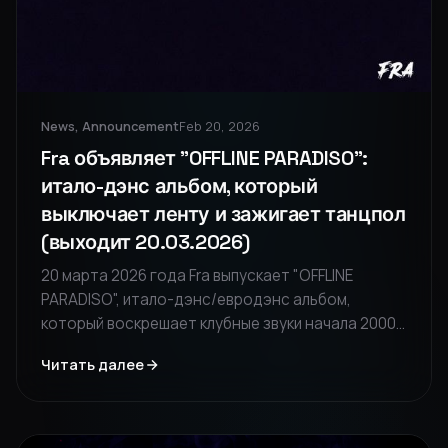
News, Announcement
Feb 20, 2026
Fra объявляет "OFFLINE PARADISO":
итало-дэнс альбом, который
выключает ленту и зажигает танцпол
(выходит 20.03.2026)
20 марта 2026 года Fra выпускает "OFFLINE
PARADISO", итало-дэнс/евродэнс альбом,
который воскрешает клубные звуки начала 2000-
х годов. Диск — это захватывающее
Читать далее
путешествие между экранной тревогой и
ностальгией по танцполу, призывая отключиться
от цифрового мира, чтобы заново открыть для
себя человеческий контакт.