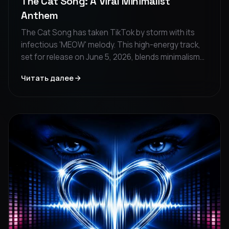
The Cat Song: A Viral Minimalist
Anthem
The Cat Song has taken TikTok by storm with its
infectious 'MEOW' melody. This high-energy track,
set for release on June 5, 2026, blends minimalism
with party-ready energy. A must-listen for fans of
Читать далее
bold, viral sounds.