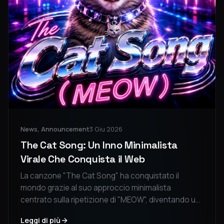
News, Announcement
3 Giu 2026
The Cat Song: Un Inno Minimalista
Virale Che Conquista il Web
La canzone "The Cat Song" ha conquistato il
mondo grazie al suo approccio minimalista
centrato sulla ripetizione di "MEOW", diventando un
fenomeno virale su TikTok. La produzione semplice
Leggi di più
e l'energia alta la rendono perfetta per feste e