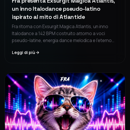
Fra presenta Exsurgit Magica Atlantis,
un inno Italodance pseudo-latino
ispirato al mito di Atlantide
Fra ritorna con Exsurgit Magica Atlantis, un inno
Italodance a 142 BPM costruito attorno a voci
pseudo-latine, energia dance melodica e l'eterno
mistero della città perduta di Atlantide. Il singolo
Leggi di più
sarà pubblicato in tutto il mondo l'11 settembre 2026.