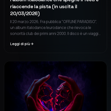
riaccende la pista (in uscita il
20/03/2026)
Il 20 marzo 2026, Fra pubblica "OFFLINE PARADISO",
un album italodance/eurodance che rievoca le
sonorità club dei primi anni 2000. Il disco è un viaggio
immersivo tra ansia da schermo e nostalgia della
Leggi di più
pista, invitando a staccare dal digitale per riscoprire
il contatto umano.