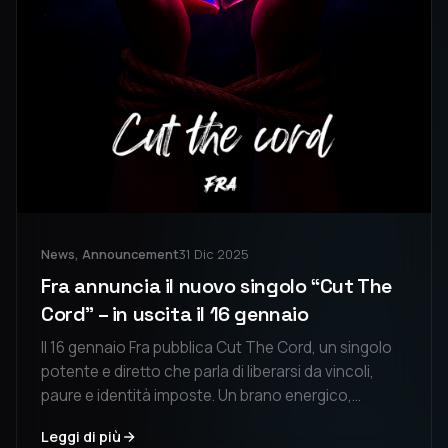
News, Announcement
31 Dic 2025
Fra annuncia il nuovo singolo “Cut The
Cord” – in uscita il 16 gennaio
Il 16 gennaio Fra pubblica Cut The Cord, un singolo
potente e diretto che parla di liberarsi da vincoli,
paure e identità imposte. Un brano energico,
costruito su una tensione crescente e un drop
Leggi di più
anthemico, pensato per chi sceglie di riprendersi il