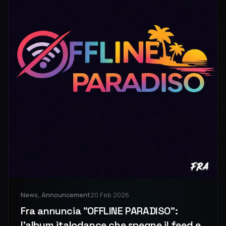
News, Announcement
20 Feb 2026
Fra annuncia "OFFLINE PARADISO":
l'album italodance che spegne il feed e