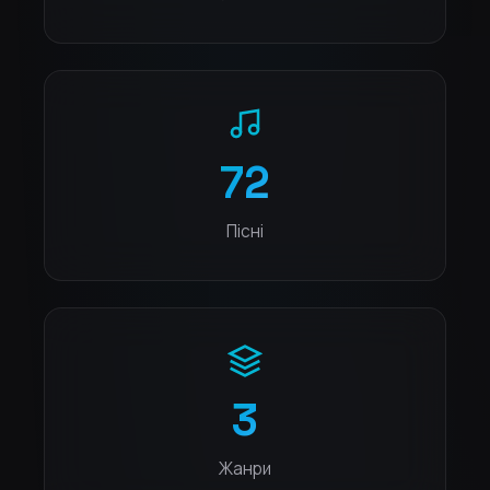
72
Пісні
3
Жанри