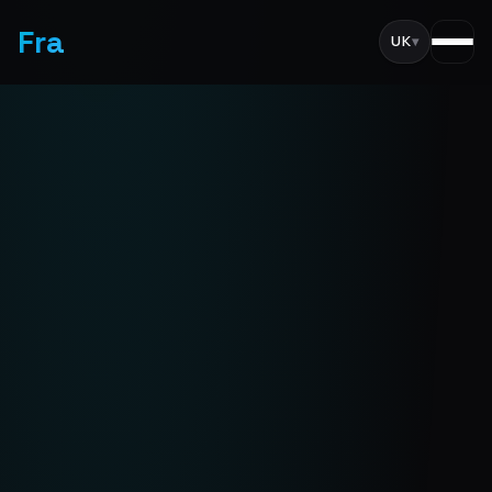
Fra
UK
▾