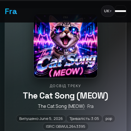
Fra
UK
▾
ДОСВІД ТРЕКУ
The Cat Song (MEOW)
The Cat Song (MEOW)
· Fra
Випущено:June 5, 2026
Тривалість:3:05
pop
ISRC:GBWUL2643395