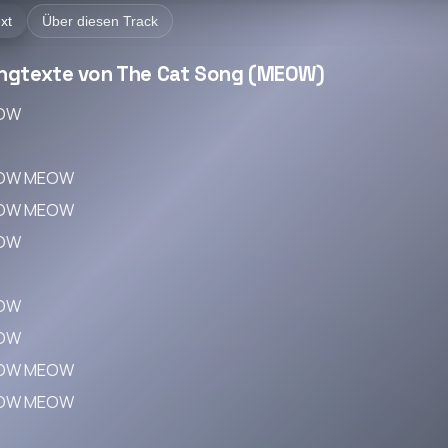
xt
Über diesen Track
ngtexte von The Cat Song (MEOW)
OW
OW MEOW
OW MEOW
OW
OW
OW
OW MEOW
OW MEOW