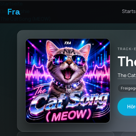
Startseite
Fra
Diskographie
Starts
The Cat Song (MEOW)
TRACK-
Th
The Ca
Freigeg
Hör