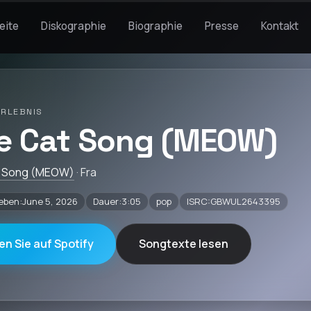
eite
Diskographie
Biographie
Presse
Kontakt
ERLEBNIS
e Cat Song (MEOW)
t Song (MEOW)
· Fra
eben:June 5, 2026
Dauer:3:05
pop
ISRC:GBWUL2643395
en Sie auf Spotify
Songtexte lesen