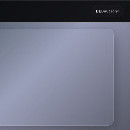
DE
Deutsch
▾