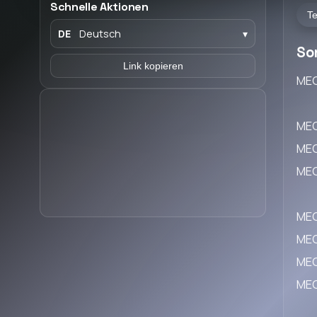
Schnelle Aktionen
Te
DE
Deutsch
▾
So
Link kopieren
ME
ME
ME
ME
ME
ME
ME
ME