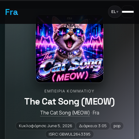
Fra
EL
▾
ΕΜΠΕΙΡΊΑ ΚΟΜΜΑΤΙΟΎ
The Cat Song (MEOW)
The Cat Song (MEOW)
· Fra
Κυκλοφόρησε:June 5, 2026
Διάρκεια:3:05
pop
ISRC:GBWUL2643395