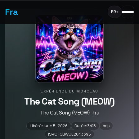
Fra
FR
▾
EXPÉRIENCE DU MORCEAU
The Cat Song (MEOW)
The Cat Song (MEOW)
· Fra
Libéré:June 5, 2026
Durée:3:05
pop
ISRC :GBWUL2643395