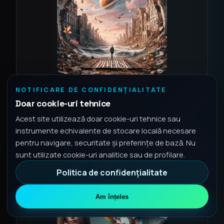
NOTIFICARE DE CONFIDENȚIALITATE
2024
SINGLE
Doar cookie-uri tehnice
Diversi
Acest site utilizează doar cookie-uri tehnice sau
1 piesă • Aug 16, 2024
instrumente echivalente de stocare locală necesare
Versuri
pentru navigare, securitate și preferințe de bază. Nu
Spotify
sunt utilizate cookie-uri analitice sau de profilare.
Politica de confidențialitate
Am înțeles