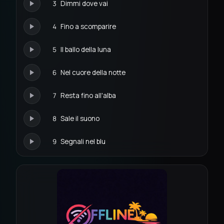
3
Dimmi dove vai
4
Fino a scomparire
5
Il ballo della luna
6
Nel cuore della notte
7
Resta fino all'alba
8
Sale il suono
9
Segnali nel blu