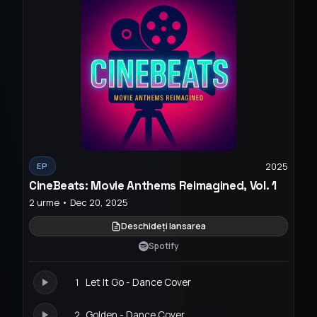
2025
EP
CineBeats: Movie Anthems Reimagined, Vol. 1
2 urme • Dec 20, 2025
Deschideți lansarea
Spotify
1
Let It Go - Dance Cover
2
Golden - Dance Cover