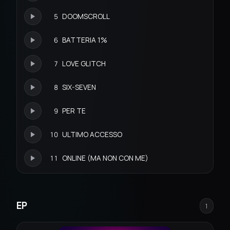
5
DOOMSCROLL
6
BATTERIA 1%
7
LOVE GLITCH
8
SIX-SEVEN
9
PER TE
10
ULTIMO ACCESSO
11
ONLINE (MA NON CON ME)
EP
1