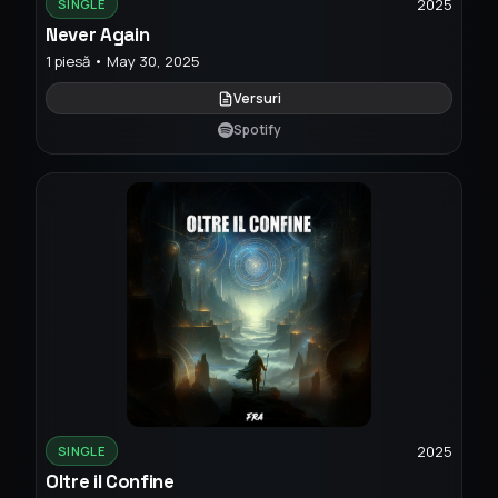
2025
SINGLE
Never Again
1 piesă • May 30, 2025
Versuri
Spotify
2025
SINGLE
Oltre il Confine