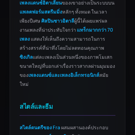
เพลงแดนซ์อิตาเลียน
ของเขาอย่างเป็นระบบบน
แพลตฟอร์มสตรีมมิ่ง
หลักๆ ทั้งหมด ในเวลา
เพียงปีเศษ
ศิลปินชาวอิตาลี
ผู้นี้ได้เผยแพร่ผล
งานเพลงที่น่าประทับใจกว่า
แทร็กมากกว่า 70
เพลง
แสดงให้เห็นถึงความสามารถในการ
สร้างสรรค์ที่น่าทึ่งโดยไม่ลดทอนคุณภาพ
ซิงเกิล
แต่ละเพลงเป็นส่วนหนึ่งของภาพโมเสก
ขนาดใหญ่ที่บอกเล่าเรื่องราวสากลผ่านมุมมอง
ของ
เพลงแดนซ์และเพลงอิเล็กทรอนิกส์
สมัย
ใหม่
สไตล์และธีม
สไตล์ดนตรีของ Fra
ผสมผสานองค์ประกอบ