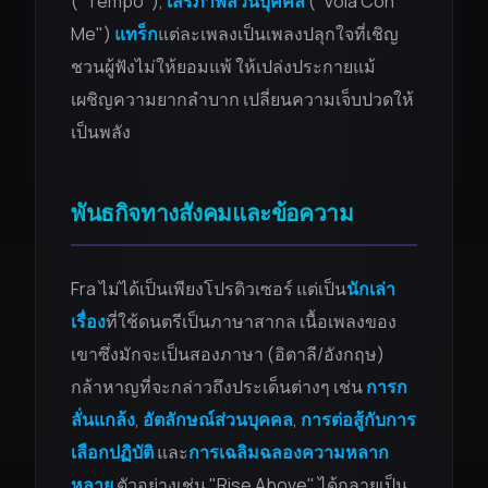
("Tempo"),
เสรีภาพส่วนบุคคล
("Vola Con
Me")
แทร็ก
แต่ละเพลงเป็นเพลงปลุกใจที่เชิญ
ชวนผู้ฟังไม่ให้ยอมแพ้ ให้เปล่งประกายแม้
เผชิญความยากลำบาก เปลี่ยนความเจ็บปวดให้
เป็นพลัง
พันธกิจทางสังคมและข้อความ
Fra ไม่ได้เป็นเพียงโปรดิวเซอร์ แต่เป็น
นักเล่า
เรื่อง
ที่ใช้ดนตรีเป็นภาษาสากล เนื้อเพลงของ
เขาซึ่งมักจะเป็นสองภาษา (อิตาลี/อังกฤษ)
กล้าหาญที่จะกล่าวถึงประเด็นต่างๆ เช่น
การก
ลั่นแกล้ง
,
อัตลักษณ์ส่วนบุคคล
,
การต่อสู้กับการ
เลือกปฏิบัติ
และ
การเฉลิมฉลองความหลาก
หลาย
ตัวอย่างเช่น "Rise Above" ได้กลายเป็น