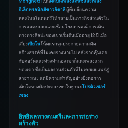
Menghetti
เป็น
ศิลปินเพลงแดนซ์และเพลง
อิเล็กทรอนิกส์ชาวอิตาลี
ผู้ที่เปลี่ยนความ
หลงใหลในดนตรีให้กลายเป็นภารกิจส่วนตัวใน
การแสดงออกและเชื่อมโยงอารมณ์ การเดิน
ทางทางศิลปะของเขาเริ่มต้นเมื่ออายุ 12 ปี เมื่อ
เสียง
เปียโน
โน้ตแรกจุดประกายความคิด
สร้างสรรค์ที่ไม่เคยจางหายไป หลังจากคุ้นเคย
กับคอร์ดและท่วงทำนอง เขาก็แต่งเพลงแรก
ของเขา ซึ่งเป็นผลงานส่วนตัวที่ไม่เคยเผยแพร่สู่
สาธารณะ แต่มีความสำคัญอย่างยิ่งต่อการ
เติบโตทางศิลปะของเขาในฐานะ
โปรดิวเซอร์
เพลง
อิทธิพลทางดนตรีและการก่อร่าง
สร้างตัว