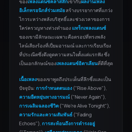
ของ
เพลงแดนซ์คลาสสิก
เข้ากับ
ผลงานเพลง
อิเล็กทรอนิกส์ร่วมสมัย
สร้างบรรยากาศที่แกว่ง
ไกวระหว่างพลังบริสุทธิ์และช่วงเวลาของการ
ใคร่ครวญทางท่วงทำนอง
แทร็กเพลงแดนซ์
ของเขามีลักษณะเฉพาะคือดรอปที่ทรงพลัง
ไลน์เสียงร้องที่เปี่ยมอารมณ์ และการเรียบเรียง
ที่ประณีตซึ่งดึงดูดความสนใจตั้งแต่แรกฟัง ซึ่ง
เป็นเอกลักษณ์ของ
เพลงแดนซ์อิตาเลียน
ที่ดีที่สุด
เนื้อเพลง
ของเขาพูดถึงประเด็นที่ลึกซึ้งและเป็น
ปัจจุบัน:
การกำหนดตนเอง
("Rise Above"),
ความยืดหยุ่นทางอารมณ์
("Never Again"),
การเฉลิมฉลองชีวิต
("We're Alive Tonight"),
ความรักและความสัมพันธ์
("Fading
Echoes"),
การสะท้อนถึงการดำรงอยู่