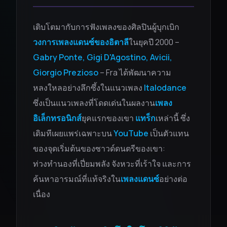
เติบโตมากับการฟังเพลงของศิลปินผู้บุกเบิก
วงการเพลงแดนซ์ของอิตาลี
ในยุคปี 2000 –
Gabry Ponte, Gigi D'Agostino, Avicii,
Giorgio Prezioso
– Fra ได้พัฒนาความ
หลงใหลอย่างลึกซึ้งในแนวเพลง
Italodance
ซึ่งเป็นแนวเพลงที่โดดเด่นในผลงาน
เพลง
อิเล็กทรอนิกส์
ยุคแรกของเขา
แทร็ก
เหล่านี้ ซึ่ง
เดิมทีเผยแพร่เฉพาะบน
YouTube
เป็นตัวแทน
ของจุดเริ่มต้นของซาวด์ดนตรีของเขา:
ท่วงทำนองที่เปี่ยมพลัง จังหวะที่เร้าใจ และการ
ค้นหาอารมณ์ที่แท้จริงใน
เพลงแดนซ์
อย่างต่อ
เนื่อง