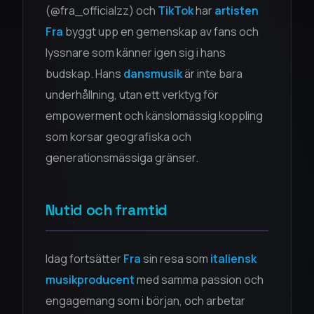
(@fra_officialzz) och
TikTok
har
artisten
Fra
byggt upp en gemenskap av fans och
lyssnare som känner igen sig i hans
budskap. Hans
dansmusik
är inte bara
underhållning, utan ett verktyg för
empowerment och känslomässig koppling
som korsar geografiska och
generationsmässiga gränser.
Nutid och framtid
Idag fortsätter
Fra
sin resa som
italiensk
musikproducent
med samma passion och
engagemang som i början, och arbetar