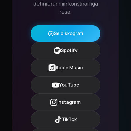
definierar min konstnärliga
resa.
Se diskografi
Spotify
Apple Music
YouTube
Instagram
TikTok