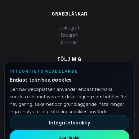
SNABBLÄNKAR
Diskografi
Biografi
Kontakt
FÖLJ MIG
INTEGRITETSMEDDELANDE
Endast tekniska cookies
Den här webbplatsen använder endast tekniska
cookies eller motsvarande lokal lagring som behövs för
navigering, säkerhet och grundläggande inställningar.
Inga analys- eller profileringscookies används.
Integritetspolicy
© 2026 Fra - Alla rättigheter reserverade
Sekretesspolicy
Jag förstår
•
SV
Svenska
▾