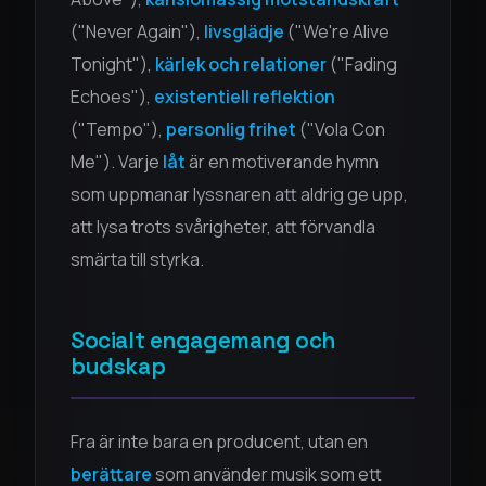
("Never Again"),
livsglädje
("We're Alive
Tonight"),
kärlek och relationer
("Fading
Echoes"),
existentiell reflektion
("Tempo"),
personlig frihet
("Vola Con
Me"). Varje
låt
är en motiverande hymn
som uppmanar lyssnaren att aldrig ge upp,
att lysa trots svårigheter, att förvandla
smärta till styrka.
Socialt engagemang och
budskap
Fra är inte bara en producent, utan en
berättare
som använder musik som ett