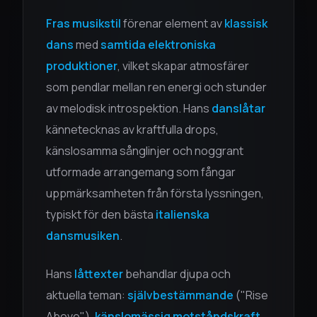
Fras musikstil
förenar element av
klassisk
dans
med
samtida elektroniska
produktioner
, vilket skapar atmosfärer
som pendlar mellan ren energi och stunder
av melodisk introspektion. Hans
danslåtar
kännetecknas av kraftfulla drops,
känslosamma sånglinjer och noggrant
utformade arrangemang som fångar
uppmärksamheten från första lyssningen,
typiskt för den bästa
italienska
dansmusiken
.
Hans
låttexter
behandlar djupa och
aktuella teman:
självbestämmande
("Rise
Above"),
känslomässig motståndskraft