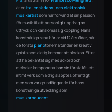
Fra
, artistnamn för
Francesco Menghetti
,
är en
italiensk dans- och elektronisk
musikartist
som har förvandlat sin passion
för musik till ett personligt uppdrag av
uttryck och känslomässig koppling. Hans
konstnärliga resa börjar vid 12 års ålder, när
de första
piano
tonerna tänder en kreativ
gnista som aldrig kommer att slockna. Efter
att ha bekantat sig med ackord och
melodier komponerar han sin första låt, ett
intimt verk som aldrig släpptes offentligt
men som var grundläggande för hans
konstnärliga utveckling som
musikproducent
.