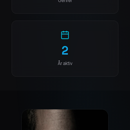
Genrer
2
År aktiv