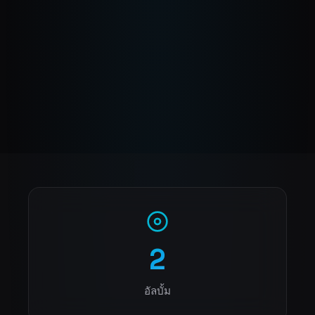
2
อัลบั้ม