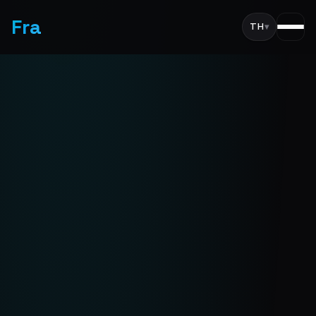
Fra
TH
▾