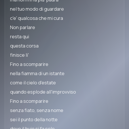
nel tuo modo di guardare
c'e' qualcosa che mi cura
Non parlare
resta qui
questa corsa
finisce li'
Fino a scomparire
nella fiamma di un istante
come il cielo d'estate
quando esplode all'improvviso
Fino a scomparire
senza fiato, senza nome
sei il punto della notte
dove il buio si fa sole