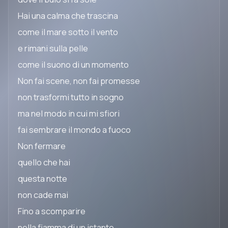
Hai una calma che trascina
come il mare sotto il vento
e rimani sulla pelle
come il suono di un momento
Non fai scene, non fai promesse
non trasformi tutto in sogno
ma nel modo in cui mi sfiori
fai sembrare il mondo a fuoco
Non fermare
quello che hai
questa notte
non cade mai
Fino a scomparire
nella fiamma di un istante