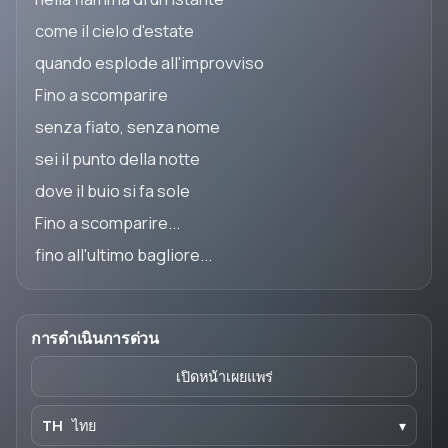
come il cielo d'estate
quando esplode all'improvviso
Fino a scomparire
senza fiato, senza nome
sei il punto della notte
dove il buio si fa sole
Fino a scomparire...
fino all'ultimo bagliore...
การดำเนินการด่วน
เปิดหน้าเผยแพร่
TH
ไทย
▾