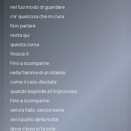
nel tuo modo di guardare
c'e' qualcosa che mi cura
Non parlare
resta qui
questa corsa
finisce li'
Fino a scomparire
nella fiamma di un istante
come il cielo d'estate
quando esplode all'improvviso
Fino a scomparire
senza fiato, senza nome
sei il punto della notte
dove il buio si fa sole