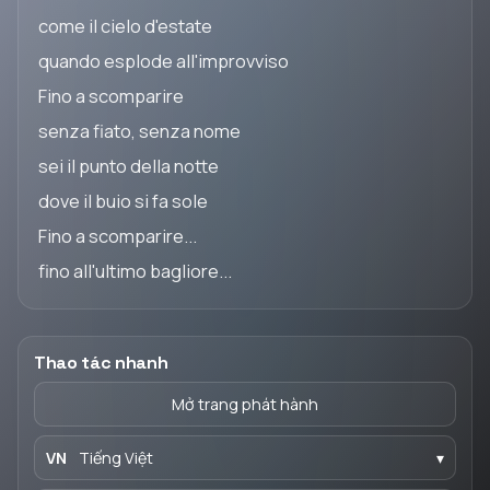
come il cielo d'estate
quando esplode all'improvviso
Fino a scomparire
senza fiato, senza nome
sei il punto della notte
dove il buio si fa sole
Fino a scomparire...
fino all'ultimo bagliore...
Thao tác nhanh
Mở trang phát hành
VN
Tiếng Việt
▾