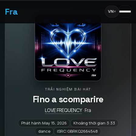
Fra
VN
▾
TRẢI NGHIỆM BÀI HÁT
Fino a scomparire
LOVE FREQUENCY
· Fra
Phát hành:May 15, 2026
Khoảng thời gian:3:33
dance
ISRC:GBRKQ2664548