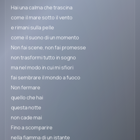
Hai una calma che trascina
come il mare sotto il vento
e rimani sulla pelle
come il suono di un momento
Non fai scene, non fai promesse
non trasformi tutto in sogno
ma nel modo in cui mi sfiori
fai sembrare il mondo a fuoco
Non fermare
quello che hai
questa notte
non cade mai
Fino a scomparire
nella fiamma di un istante