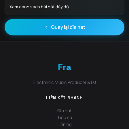
Xem danh sách bài hát đầy đủ
Quay lại đĩa hát
Fra
Electronic Music Producer & DJ
LIÊN KẾT NHANH
Đĩa hát
Tiểu sử
Liên hệ