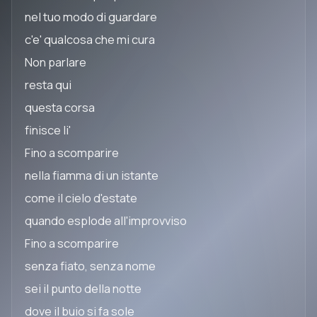
nel tuo modo di guardare
c'e' qualcosa che mi cura
Non parlare
resta qui
questa corsa
finisce li'
Fino a scomparire
nella fiamma di un istante
come il cielo d'estate
quando esplode all'improvviso
Fino a scomparire
senza fiato, senza nome
sei il punto della notte
dove il buio si fa sole