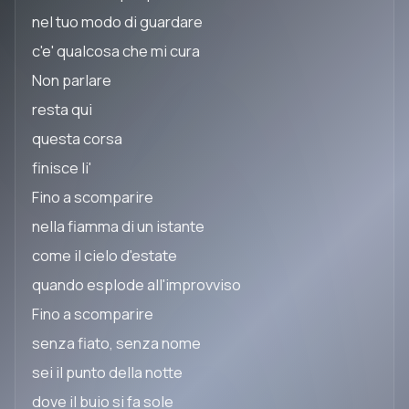
nel tuo modo di guardare
c'e' qualcosa che mi cura
Non parlare
resta qui
questa corsa
finisce li'
Fino a scomparire
nella fiamma di un istante
come il cielo d'estate
quando esplode all'improvviso
Fino a scomparire
senza fiato, senza nome
sei il punto della notte
dove il buio si fa sole