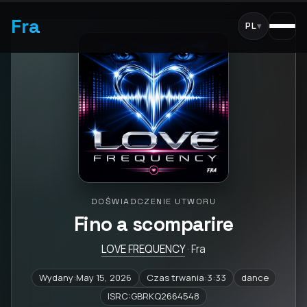
Fra
PL
▾
DOŚWIADCZENIE UTWORU
Fino a scomparire
LOVE FREQUENCY
· Fra
Wydany:May 15, 2026
Czas trwania:3:33
dance
ISRC:GBRKQ2664548