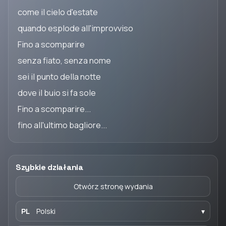
come il cielo d'estate
quando esplode all'improvviso
Fino a scomparire
senza fiato, senza nome
sei il punto della notte
dove il buio si fa sole
Fino a scomparire...
fino all'ultimo bagliore...
Szybkie działania
Otwórz stronę wydania
PL
Polski
▾