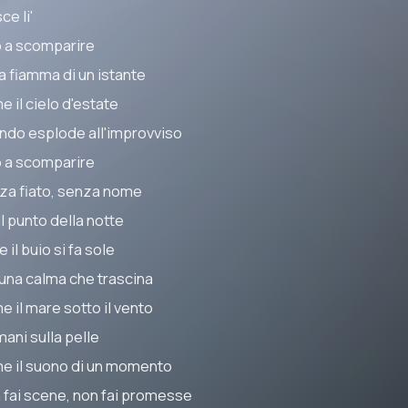
sce li'
o a scomparire
la fiamma di un istante
 il cielo d'estate
ndo esplode all'improvviso
o a scomparire
za fiato, senza nome
il punto della notte
 il buio si fa sole
 una calma che trascina
e il mare sotto il vento
mani sulla pelle
e il suono di un momento
 fai scene, non fai promesse