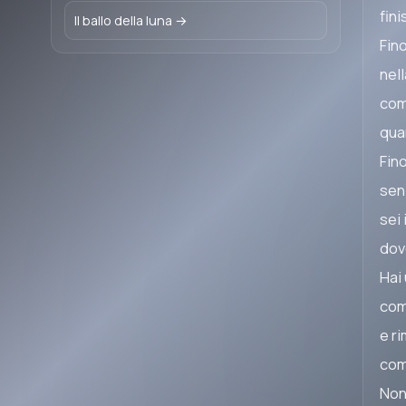
fini
Il ballo della luna →
Fin
nel
come
qua
Fin
sen
sei 
dove
Hai
com
e ri
com
Non