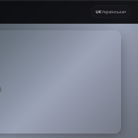
UK
Українська
▾