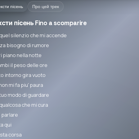
ксти пісень
Про цей трек
ксти пісень Fino a scomparire
 quel silenzio che mi accende
za bisogno di rumore
i piano nella notte
ambi il peso delle ore
to intorno gira vuoto
non mi fa piu' paura
 tuo modo di guardare
' qualcosa che mi cura
 parlare
ta qui
sta corsa