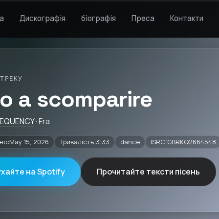
а
Дискографія
біографія
Преса
Контакти
 ТРЕКУ
no a scomparire
REQUENCY
· Fra
о:May 15, 2026
Тривалість:3:33
dance
ISRC:GBRKQ2664548
хайте на Spotify
Прочитайте тексти пісень