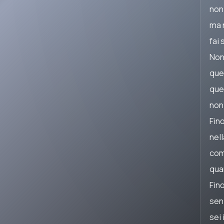
non
ma n
fai
Non
que
que
non
Fin
nel
come
qua
Fin
sen
sei 