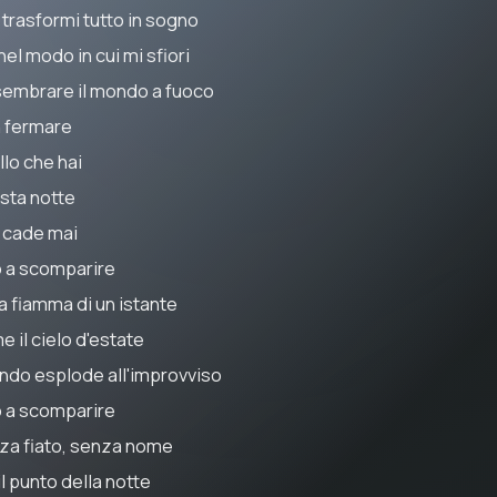
 trasformi tutto in sogno
el modo in cui mi sfiori
 sembrare il mondo a fuoco
 fermare
llo che hai
sta notte
 cade mai
o a scomparire
la fiamma di un istante
 il cielo d'estate
ndo esplode all'improvviso
o a scomparire
za fiato, senza nome
il punto della notte