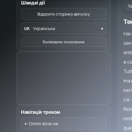
Швидкі дії
Те
Відкрити сторінку випуску
Те
UK
Українська
▾
Hai
Копіювати посилання
sen
entr
e c
Tut
ma 
nel
c'e
Non
Навігація треком
res
← Dimmi dove vai
que