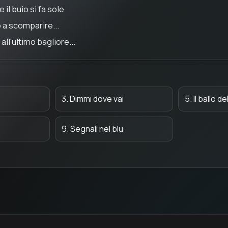
 il buio si fa sole
 a scomparire...
 all'ultimo bagliore...
3. Dimmi dove vai
5. Il ballo de
9. Segnali nel blu